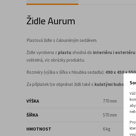
Doplňky a příslušenství pro kancelář
Židle Aurum
Plastová židle s čalouněným sedákem.
Židle vyrobena z
plastu
vhodná do
interiéru i exteriéru
volitelná, viz obrázky produktu.
Rozměry (výška x šířka x hloubka sedadla):
490 x 450 x 55
So
Za příplatek lze objednat židli také s
kulatými bukovými
Váž
kom
VÝŠKA
770 mm
aby
neb
ŠÍŘKA
570 mm
Pro
kte
HMOTNOST
6 kg
vyu