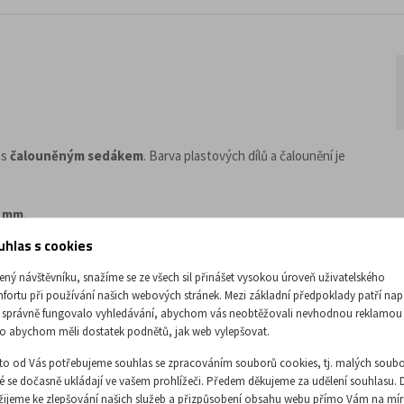
s
čalouněným sedákem
. Barva plastových dílů a čalounění je
0 mm
.
uhlas s cookies
 nohami
osazenými do
černé kovové základny
.
ený návštěvníku, snažíme se ze všech sil přinášet vysokou úroveň uživatelského
fortu při používání našich webových stránek. Mezi základní předpoklady patří nap
 správně fungovalo vyhledávání, abychom vás neobtěžovali nevhodnou reklamou
o abychom měli dostatek podnětů, jak web vylepšovat.
to od Vás potřebujeme souhlas se zpracováním souborů cookies, tj. malých soubo
ré se dočasně ukládají ve vašem prohlížeči. Předem děkujeme za udělení souhlasu. 
žijeme ke zlepšování našich služeb a přizpůsobení obsahu webu přímo Vám na mír