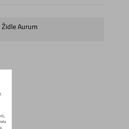
Židle Aurum
ř.
rů,
Data
u.