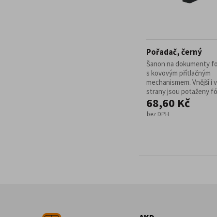
Pořadač, černý
Šanon na dokumenty f
s kovovým přítlačným
mechanismem. Vnější i v
strany jsou potaženy fóli
68,60 Kč
bez DPH