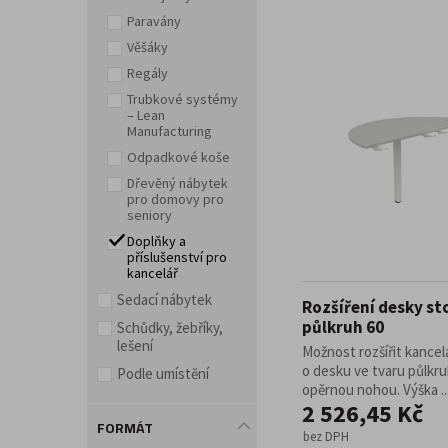
Paravány
Doplňky a příslušenství pro kancelář
Věšáky
Regály
Trubkové systémy
– Lean
Manufacturing
Odpadkové koše
Dřevěný nábytek
pro domovy pro
seniory
Doplňky a
příslušenství pro
kancelář
Sedací nábytek
Rozšíření desky st
půlkruh 60
Schůdky, žebříky,
lešení
Možnost rozšířit kancel
o desku ve tvaru půlkru
Podle umístění
opěrnou nohou. Výška ..
2 526,45 Kč
FORMÁT
bez DPH