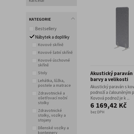
kancelář
Vozíky a skříně na elektroniku s nabíjením
Židle do provozu
Zátěžová křesla pro non-s
Jídelní nábytek
ESD - Antistatické židle a křesla
Jídelní stoly
Jídelní židle
Barové židle
Jí
Lehátka, lůžka, postele a matrace
Balanční židle
KATEGORIE
Vyšetřovací lehátka a lůžka s pevnou výškou
Bestsellery
Vyšetřovací lehátka a lůžka nastavitelná
Masá
Mobilní sprchovací lůžka
Nemocniční postele
Aktivní sezení
Nábytek a doplňky
Matrace k postelím
Doplňky a příslušenství p
Kovové skříně
Přebalovací pulty
Kovové šatní skříně
Zdravotnické stolky, vozíky a stojany
Kovové úschovné
Jídelní stoly k lůžku
Stolky a vozíky na instr
skříně
Vozíky se zásuvkami a dveřmi
Vozíky se spe
Stoly
Akustický paraván 
Multifunkční zdravotnické vozíky s košíky
Sto
Pojízdné přepravní klece
Vozíky na sběr prád
barvy a velikosti
Lehátka, lůžka,
Držáky zdravotnických přístrojů
Germicidní z
postele a matrace
Akustický paraván s ko
podnoží a čalouněným 
Zdravotnické a
Paravány
ošetřovací noční
Kovová podnož je k ...
stolky
6 169,42 Kč
Regály
Zdravotnické
Barvené policové regály
bez DPH
Pozinkované polico
stolky, vozíky a
Regály z nerezové oceli
Paletové regály
R
stojany
Mobilní regály
Dílenské vozíky a
kontejnery
Odpadkové koše