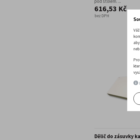
pod stolem. ...
616,53 Kč
bez DPH
So
Váž
kom
aby
neb
Pro
kte
vyu
I
Dělič do zásuvky k