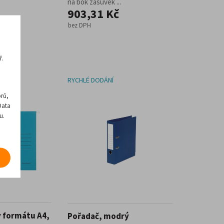
na bok zásuvek ...
903,31 Kč
bez DPH
ř.
RYCHLÉ DODÁNÍ
rů,
Data
u.
 formátu A4,
Pořadač, modrý