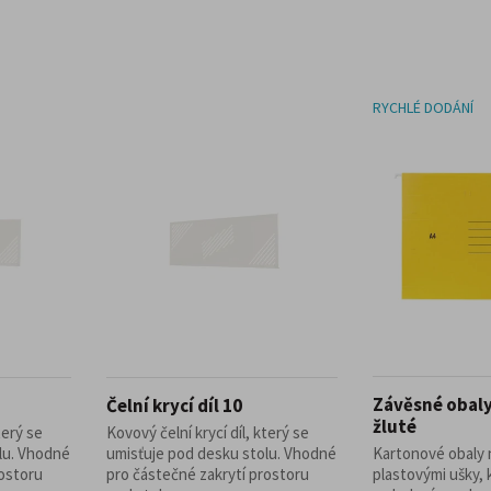
RYCHLÉ DODÁNÍ
Závěsné obaly
Čelní krycí díl 10
žluté
terý se
Kovový čelní krycí díl, který se
lu. Vhodné
umisťuje pod desku stolu. Vhodné
Kartonové obaly
rostoru
pro částečné zakrytí prostoru
plastovými ušky, 