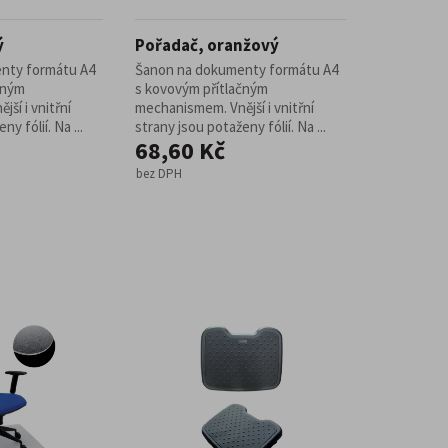
ý
Pořadač, oranžový
nty formátu A4
Šanon na dokumenty formátu A4
čným
s kovovým přítlačným
ší i vnitřní
mechanismem. Vnější i vnitřní
y fólií. Na ...
strany jsou potaženy fólií. Na ...
68,60 Kč
bez DPH