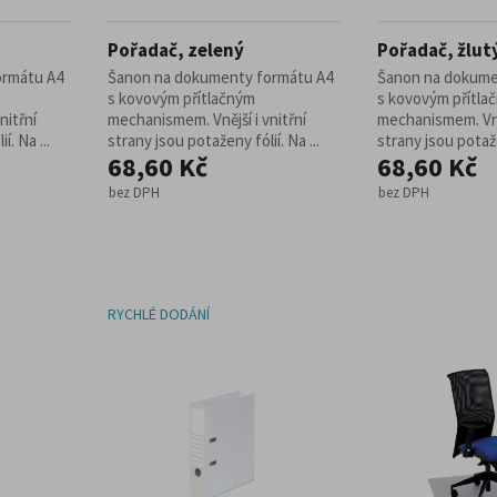
Pořadač, zelený
Pořadač, žlut
ormátu A4
Šanon na dokumenty formátu A4
Šanon na dokume
s kovovým přítlačným
s kovovým přítla
nitřní
mechanismem. Vnější i vnitřní
mechanismem. Vněj
í. Na ...
strany jsou potaženy fólií. Na ...
strany jsou potažen
68,60 Kč
68,60 Kč
bez DPH
bez DPH
RYCHLÉ DODÁNÍ