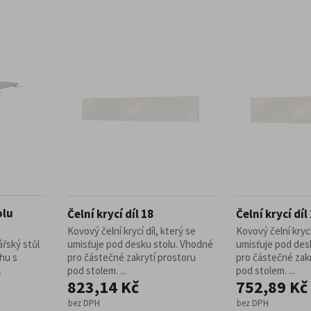
olu
Čelní krycí díl 18
Čelní krycí díl
Kovový čelní krycí díl, který se
Kovový čelní krycí
ářský stůl
umisťuje pod desku stolu. Vhodné
umisťuje pod des
hu s
pro částečné zakrytí prostoru
pro částečné zak
.
pod stolem. ...
pod stolem. ...
823,14 Kč
752,89 Kč
bez DPH
bez DPH