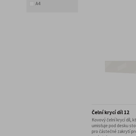
A4
Čelní krycí díl 12
Kovový čelní krycí díl, k
umisťuje pod desku sto
pro částečné zakrytí p