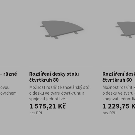
Pracovní stoly do díl
top provozy
Konferenční stoly
delní sestavy
Zdravotnické a oše
Židle pro gastro a
Židle, křesla a sezení
žní lůžka
Transportní lůžka
Ošetřovatelská lůžka
ro lehátka a postele
Dílenské vozíky a 
umenty
Infuzní stojany
cializovaným určením
– různé
Rozšíření desky stolu
Rozšíření des
jany s koši
la a odpadu
čtvrtkruh 80
čtvrtkruh 60
ářiče
vovou
Možnost rozšířit kancelářský stůl
Možnost rozšířit 
povrchem.
o desku ve tvaru čtvrtkruhu a
o desku ve tvaru 
Věšáky
spojovat jednotlivé ...
spojovat jednotliv
1 575,21 Kč
1 229,75 
Trubkové systémy 
vé regály
bez DPH
bez DPH
egály do obchodu
Dřevěný nábytek p