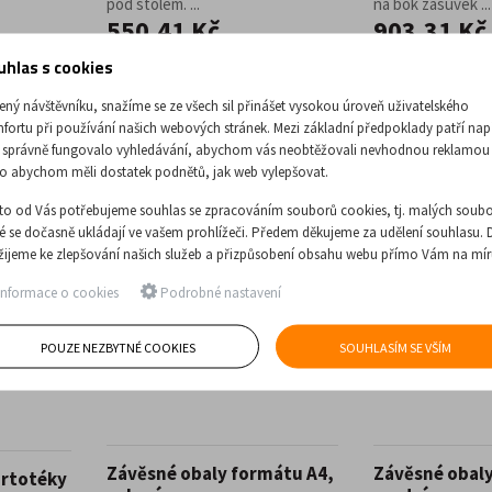
pod stolem. ...
na bok zásuvek ...
550,41 Kč
903,31 Kč
bez DPH
bez DPH
uhlas s cookies
ený návštěvníku, snažíme se ze všech sil přinášet vysokou úroveň uživatelského
fortu při používání našich webových stránek. Mezi základní předpoklady patří nap
 správně fungovalo vyhledávání, abychom vás neobtěžovali nevhodnou reklamou
o abychom měli dostatek podnětů, jak web vylepšovat.
RYCHLÉ DODÁNÍ
RYCHLÉ DODÁNÍ
to od Vás potřebujeme souhlas se zpracováním souborů cookies, tj. malých soubo
ré se dočasně ukládají ve vašem prohlížeči. Předem děkujeme za udělení souhlasu. 
žijeme ke zlepšování našich služeb a přizpůsobení obsahu webu přímo Vám na mír
nformace o cookies
Podrobné nastavení
POUZE NEZBYTNÉ COOKIES
SOUHLASÍM SE VŠÍM
Závěsné obaly formátu A4,
Závěsné obaly
artotéky