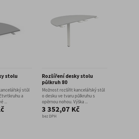
ny
Školní stoly, lavice a katedry
Stoly z nerezové oceli
Mobilní pracovní stoly
třovací noční stolky
 horeca
Barové židle
kontejnery
ky stolu
Rozšíření desky stolu
půlkruh 80
kancelářský stůl
Možnost rozšířit kancelářský stůl
čtvrtkruhu a
o desku ve tvaru půlkruhu s
é ...
opěrnou nohou. Výška ...
Kč
3 352,07 Kč
– Lean Manufacturing
bez DPH
ro domovy pro seniory