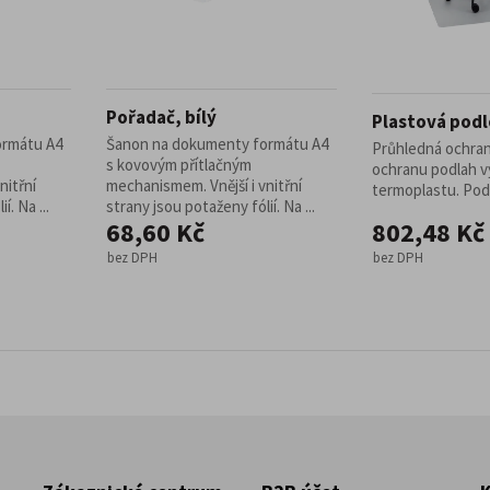
Pořadač, bílý
Plastová podl
ormátu A4
Šanon na dokumenty formátu A4
Průhledná ochran
s kovovým přítlačným
ochranu podlah v
nitřní
mechanismem. Vnější i vnitřní
termoplastu. Podlo
í. Na ...
strany jsou potaženy fólií. Na ...
68,60 Kč
802,48 Kč
bez DPH
bez DPH