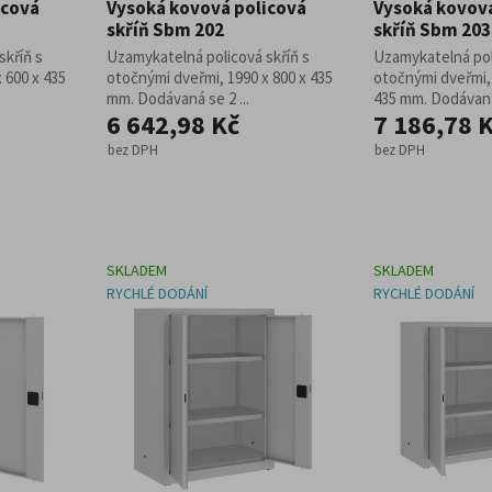
icová
Vysoká kovová policová
Vysoká kovová
skříň Sbm 202
skříň Sbm 203
skříň s
Uzamykatelná policová skříň s
Uzamykatelná pol
 600 x 435
otočnými dveřmi, 1990 x 800 x 435
otočnými dveřmi, 
mm. Dodávaná se 2 ...
435 mm. Dodávaná 
6 642,98 Kč
7 186,78 
bez DPH
bez DPH
SKLADEM
SKLADEM
RYCHLÉ DODÁNÍ
RYCHLÉ DODÁNÍ