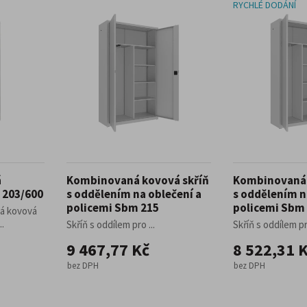
RYCHLÉ DODÁNÍ
á
Kombinovaná kovová skříň
Kombinovaná 
 203/600
s oddělením na oblečení a
s oddělením n
policemi Sbm 215
policemi Sbm
vá kovová
..
Skříň s oddílem pro ...
Skříň s oddílem pro
9 467,77 Kč
8 522,31 
bez DPH
bez DPH