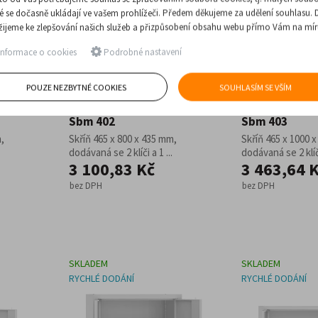
ré se dočasně ukládají ve vašem prohlížeči. Předem děkujeme za udělení souhlasu. 
žijeme ke zlepšování našich služeb a přizpůsobení obsahu webu přímo Vám na mír
nformace o cookies
Podrobné nastavení
POUZE NEZBYTNÉ COOKIES
SOUHLASÍM SE VŠÍM
d
Nízký nástavec nad
Nízký nástave
skříň -
policovou kovovou skříň -
policovou kov
Sbm 402
Sbm 403
,
Skříň 465 x 800 x 435 mm,
Skříň 465 x 1000 
dodávaná se 2 klíči a 1 ...
dodávaná se 2 klíči
3 100,83 Kč
3 463,64 
bez DPH
bez DPH
SKLADEM
SKLADEM
RYCHLÉ DODÁNÍ
RYCHLÉ DODÁNÍ