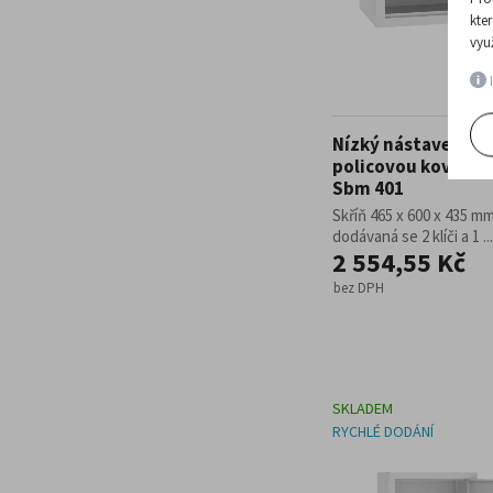
kte
vyu
I
Nízký nástavec na
policovou kovovou 
Sbm 401
Skříň 465 x 600 x 435 mm
dodávaná se 2 klíči a 1 ...
2 554,55 Kč
bez DPH
SKLADEM
RYCHLÉ DODÁNÍ