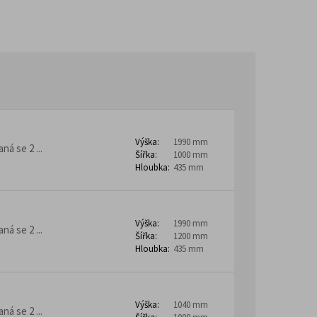
ny
Školní stoly, lavice a katedry
Stoly z nerezové oceli
Mobilní pracovní stoly
třovací noční stolky
 horeca
Barové židle
kontejnery
Výška:
1990 mm
á se 2 ...
Šířka:
1000 mm
Hloubka:
435 mm
Výška:
1990 mm
á se 2 ...
Šířka:
1200 mm
– Lean Manufacturing
Hloubka:
435 mm
Výška:
1040 mm
á se 2 ...
ro domovy pro seniory