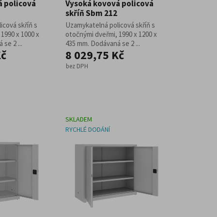
 policová
Vysoká kovová policová
skříň Sbm 212
icová skříň s
Uzamykatelná policová skříň s
1990 x 1000 x
otočnými dveřmi, 1990 x 1200 x
se 2 ...
435 mm. Dodávaná se 2 ...
Kč
8 029,75 Kč
bez DPH
SKLADEM
RYCHLÉ DODÁNÍ