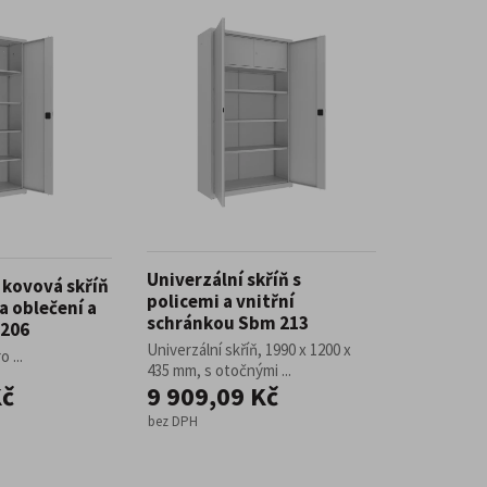
Univerzální skříň s
kovová skříň
policemi a vnitřní
a oblečení a
schránkou Sbm 213
 206
Univerzální skříň, 1990 x 1200 x
 ...
435 mm, s otočnými ...
Kč
9 909,09 Kč
bez DPH