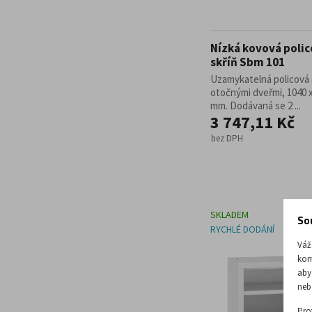
Nízká kovová poli
skříň Sbm 101
Uzamykatelná policová 
otočnými dveřmi, 1040 x
mm. Dodávaná se 2 ...
3 747,11 Kč
bez DPH
SKLADEM
So
RYCHLÉ DODÁNÍ
Váž
kom
aby
neb
Pro