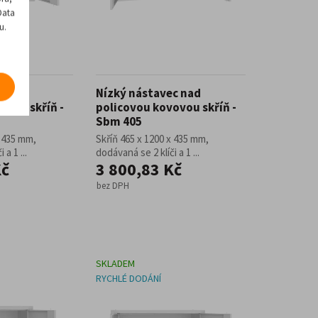
Data
u.
c nad
Nízký nástavec nad
ovou skříň -
policovou kovovou skříň -
Sbm 405
x 435 mm,
Skříň 465 x 1200 x 435 mm,
 a 1 ...
dodávaná se 2 klíči a 1 ...
Kč
3 800,83 Kč
bez DPH
SKLADEM
RYCHLÉ DODÁNÍ