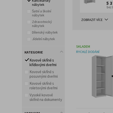
Kancelářský
5 3
nábytek
bez
Doplňky a příslušenství pro kancelář
Šatní a školní
nábytek
ZOBRAZIT VÍCE
Zdravotnický
nábytek
Dílenský nábytek
Jídelní nábytek
SKLADEM
KATEGORIE
RYCHLÉ DODÁNÍ
Kovové skříně s
křídlovými dveřmi
Kovové skříně s
posuvnými dveřmi
Kovové skříně s
roletovými dveřmi
Vysoké kovové
skříně na dokumenty