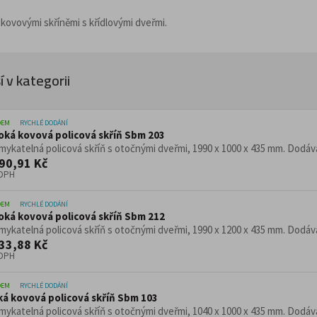
Pracovní stoly do díl
top provozy
Konferenční stoly
 kovovými skříněmi s křídlovými dveřmi.
delní sestavy
Zdravotnické a oše
Židle pro gastro a
Židle, křesla a sezení
žní lůžka
Transportní lůžka
 v kategorii
Ošetřovatelská lůžka
ro lehátka a postele
DEM
RYCHLÉ DODÁNÍ
Dílenské vozíky a 
oká kovová policová skříň Sbm 203
umenty
Infuzní stojany
ykatelná policová skříň s otočnými dveřmi, 1990 x 1000 x 435 mm. Dodávan
cializovaným určením
90,91 Kč
jany s koši
 DPH
la a odpadu
ářiče
DEM
RYCHLÉ DODÁNÍ
oká kovová policová skříň Sbm 212
Věšáky
ykatelná policová skříň s otočnými dveřmi, 1990 x 1200 x 435 mm. Dodávan
33,88 Kč
Trubkové systémy 
 DPH
vé regály
egály do obchodu
DEM
RYCHLÉ DODÁNÍ
ká kovová policová skříň Sbm 103
ykatelná policová skříň s otočnými dveřmi, 1040 x 1000 x 435 mm. Dodávan
Dřevěný nábytek p