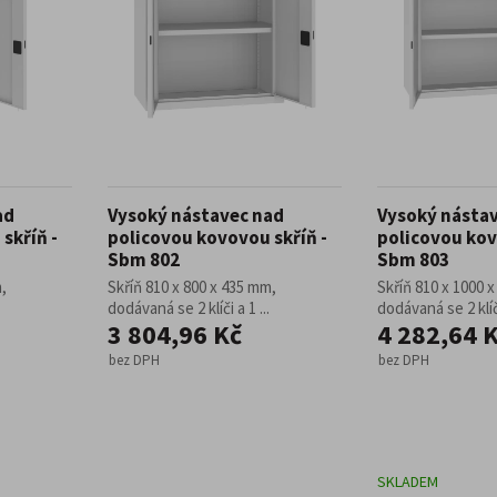
ad
Vysoký nástavec nad
Vysoký násta
skříň -
policovou kovovou skříň -
policovou kov
Sbm 802
Sbm 803
,
Skříň 810 x 800 x 435 mm,
Skříň 810 x 1000 
dodávaná se 2 klíči a 1 ...
dodávaná se 2 klíči
3 804,96 Kč
4 282,64 
bez DPH
bez DPH
SKLADEM