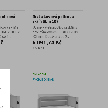
policová
Nízká kovová policová
skříň Sbm 107
icová skříň s
Uzamykatelná policová skříň s
1040 x 1000 x
otočnými dveřmi, 1040 x 1200 x
se 2 ...
435 mm. Dodávaná se 2 ...
Kč
6 091,74 Kč
bez DPH
SKLADEM
RYCHLÉ DODÁNÍ
ř.
rů,