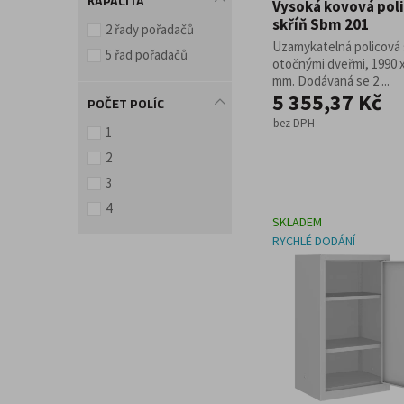
KAPACITA
Vysoká kovová pol
skříň Sbm 201
2 řady pořadačů
Uzamykatelná policová 
5 řad pořadačů
otočnými dveřmi, 1990 x
mm. Dodávaná se 2 ...
5 355,37 Kč
POČET POLÍC
bez DPH
1
2
3
4
SKLADEM
RYCHLÉ DODÁNÍ