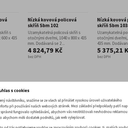
cová
Nízká kovová policová
Nízká kovová 
skříň Sbm 102
skříň Sbm 103
skříň s
Uzamykatelná policová skříň s
Uzamykatelná pol
 600 x 435
otočnými dveřmi, 1040 x 800 x 435
otočnými dveřmi, 
mm. Dodávaná se 2 ...
435 mm. Dodávaná 
4 824,79 Kč
5 375,21 
bez DPH
bez DPH
SKLADEM
SKLADEM
uhlas s cookies
RYCHLÉ DODÁNÍ
RYCHLÉ DODÁNÍ
ený návštěvníku, snažíme se ze všech sil přinášet vysokou úroveň uživatelského
fortu při používání našich webových stránek. Mezi základní předpoklady patří nap
 správně fungovalo vyhledávání, abychom vás neobtěžovali nevhodnou reklamou
o abychom měli dostatek podnětů, jak web vylepšovat.
to od Vás potřebujeme souhlas se zpracováním souborů cookies, tj. malých soubo