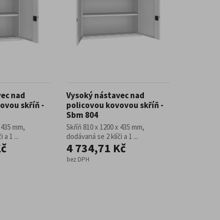
vec nad
Vysoký nástavec nad
ovou skříň -
policovou kovovou skříň -
Sbm 804
x 435 mm,
Skříň 810 x 1200 x 435 mm,
 a 1 ...
dodávaná se 2 klíči a 1 ...
Kč
4 734,71 Kč
bez DPH