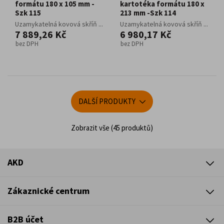
formátu 180 x 105 mm -
kartotéka formátu 180 x
Szk 115
213 mm -Szk 114
Uzamykatelná kovová skříň ...
Uzamykatelná kovová skříň ...
7 889,26 Kč
6 980,17 Kč
bez DPH
bez DPH
DALŠÍ PRODUKTY
Zobrazit vše (45 produktů)
AKD
Zákaznické centrum
B2B účet