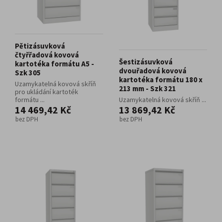
Pětizásuvková
čtyřřadová kovová
Šestizásuvková
kartotéka formátu A5 -
dvouřadová kovová
Szk 305
kartotéka formátu 180 x
Uzamykatelná kovová skříň
213 mm - Szk 321
pro ukládání kartoték
formátu ...
Uzamykatelná kovová skříň ...
14 469,42 Kč
13 869,42 Kč
bez DPH
bez DPH