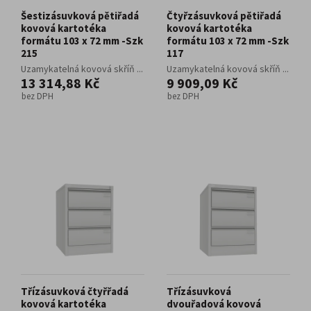
Šestizásuvková pětiřadá
Čtyřzásuvková pětiřadá
kovová kartotéka
kovová kartotéka
formátu 103 x 72 mm -Szk
formátu 103 x 72 mm -Szk
215
117
Uzamykatelná kovová skříň ...
Uzamykatelná kovová skříň ...
13 314,88 Kč
9 909,09 Kč
bez DPH
bez DPH
Třízásuvková čtyřřadá
Třízásuvková
kovová kartotéka
dvouřadová kovová