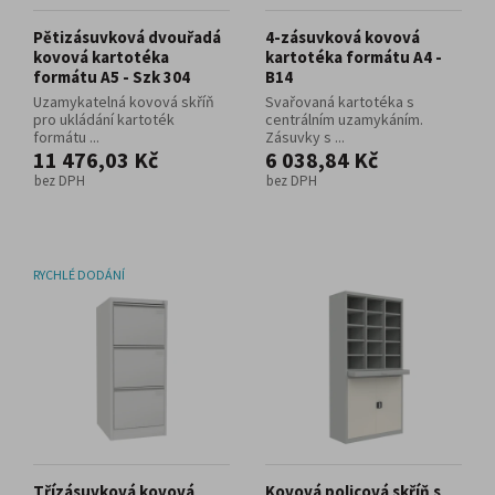
Pětizásuvková dvouřadá
4-zásuvková kovová
kovová kartotéka
kartotéka formátu A4 -
formátu A5 - Szk 304
B14
Uzamykatelná kovová skříň
Svařovaná kartotéka s
pro ukládání kartoték
centrálním uzamykáním.
formátu ...
Zásuvky s ...
11 476,03 Kč
6 038,84 Kč
bez DPH
bez DPH
RYCHLÉ DODÁNÍ
Třízásuvková kovová
Kovová policová skříň s