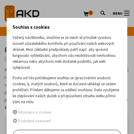
0
MENU
Souhlas s cookies
Infolinka: +420 720 020 083
Vážený návštěvníku, snažíme se ze všech sil přinášet vysokou
úroveň uživatelského komfortu při používání našich webových
Registrační kovové skříně a kartotéky
stránek. Mezi základní předpoklady patří např. aby správně
fungovalo vyhledávání, abychom vás neobtěžovali nevhodnou
(45 produktů)
reklamou nebo abychom měli dostatek podnětů, jak web
vylepšovat.
Kovové
zásuvkové skříně
na úschovu kartoték a závěsných obalů
různých formátů. Kartotéční skříně jsou
uzamykatelné se 2 klíči
Proto od Vás potřebujeme souhlas se zpracováním souborů
cookies, tj. malých souborů, které se dočasně ukládají ve vašem
ve standardu, disponují
centrálním zámkem
, a pokud je to u
prohlížeči. Předem děkujeme za udělení souhlasu. Data využijeme
produktu uvedeno, i
nastavitelnými koncovkami nohou
, které
ke zlepšování našich služeb a přizpůsobení obsahu webu přímo
jsou vhodné pro nerovné podlahy. Nejpopulárnější provedení máme
Vám na míru.
skladem ve více barvách
.
Informace o cookies
Podrobné nastavení
Najprodávanější v kategorii