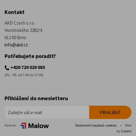
Kontakt
AKD Czech s.r.o.
Hostinského 2282/4
612 00 Brno
info@akd.cz
Potřebujete poradit?
+420 720 020 083
(Po. - Pá. od 7:00 do 17:00)
Přihlášení do newsletteru
Partner:
Nastavení souborů cookies
•
Web
by
Cream