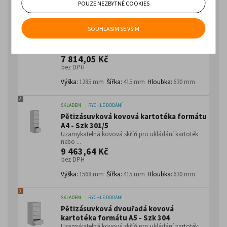
POUZE NEZBYTNÉ COOKIES
1.
SKLADEM
RYCHLÉ DODÁNÍ
Čtyřzásuvková kovová kartotéka formátu
SOUHLASÍM SE VŠÍM
A4 - Szk 301
Uzamykatelná kovová skříň pro ukládání kartoték
nebo ...
7 814,05 Kč
bez DPH
Výška:
1285 mm
Šířka:
415 mm
Hloubka:
630 mm
2.
SKLADEM
RYCHLÉ DODÁNÍ
Pětizásuvková kovová kartotéka formátu
A4 - Szk 301/5
Uzamykatelná kovová skříň pro ukládání kartoték
nebo ...
9 463,64 Kč
bez DPH
Výška:
1568 mm
Šířka:
415 mm
Hloubka:
630 mm
3.
SKLADEM
RYCHLÉ DODÁNÍ
Pětizásuvková dvouřadá kovová
kartotéka formátu A5 - Szk 304
Uzamykatelná kovová skříň pro ukládání kartoték