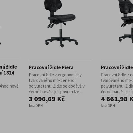
ná židle
Pracovní židle Piera
Pracovní židle
í 1824
Pracovní židle z ergonomicky
Pracovní židle z
tvarovaného měkčeného
tvarovaného mě
24hodinové
polyuretanu. Židle se dodává v
polyuretanu. Židl
černé barvě a její povrch lze ...
černé barvě a její 
3 096,69 Kč
4 661,98 
bez DPH
bez DPH