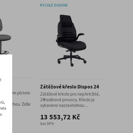
RYCHLÉ DODÁNÍ
ř.
e 1040
Zátěžové křeslo Dispos 24
s vysokým pístem
Zátěžové křeslo pro nepřetržité,
viště s
24hodinové provozy. Křeslo je
rů,
ní plochou. Židle
vybaveno nastavitelnou ...
Data
el ...
u.
Kč
13 553,72 Kč
bez DPH