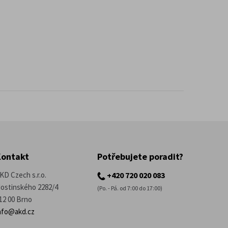
Kontakt
Potřebujete poradit?
KD Czech s.r.o.
+420 720 020 083
ostinského 2282/4
(Po. - Pá. od 7:00 do 17:00)
12 00 Brno
nfo@akd.cz