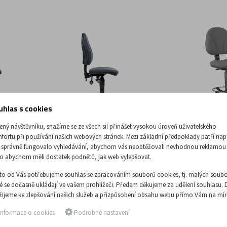
uhlas s cookies
ený návštěvníku, snažíme se ze všech sil přinášet vysokou úroveň uživatelského
fortu při používání našich webových stránek. Mezi základní předpoklady patří nap
Pokladní židl
 správně fungovalo vyhledávání, abychom vás neobtěžovali nevhodnou reklamou
o 1380
Antistatická židle Panther
o abychom měli dostatek podnětů, jak web vylepšovat.
Čalouněná židle 
chronním
Pracovní židle s asynchronním
vhodná pro praco
sobnou
mechanismem s nezávislým
to od Vás potřebujeme souhlas se zpracováním souborů cookies, tj. malých soubo
vyvýšenou pracov
 ...
nastavením úhlu sedáku a ...
ré se dočasně ukládají ve vašem prohlížeči. Předem děkujeme za udělení souhlasu. 
má nastavitelný úh
žijeme ke zlepšování našich služeb a přizpůsobení obsahu webu přímo Vám na mír
5 786,78 Kč
4 118,18 
bez DPH
bez DPH
nformace o cookies
Podrobné nastavení