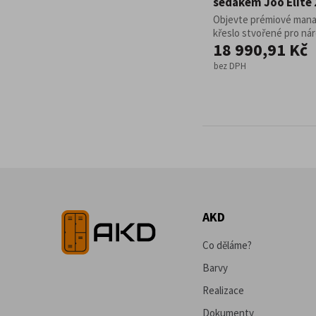
sedákem Joo Elite 
Objevte prémiové man
křeslo stvořené pro náro
18 990,91 Kč
bez DPH
AKD
Co děláme?
Barvy
Realizace
Dokumenty