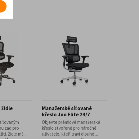
 židle
Manažerské síťované
křeslo Joo Elite 24/7
 síťovaným
Objevte prémiové manažerské
ou zad pro
křeslo stvořené pro náročné
tí. Židle má ...
uživatele, kteří tráví dlouhé ...