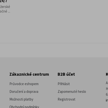
24/7
ažerské
čné ...
Zákaznické centrum
B2B účet
A
Průvodce eshopem
Přihlásit
H
Doručení a doprava
Zapomenuté heslo
6
Možnosti platby
Registrovat
i
Obchodní podmínky