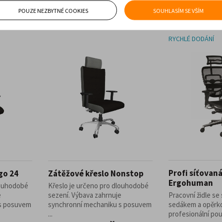
POUZE NEZBYTNÉ COOKIES
SOUHLASÍM SE VŠÍM
RYCHLÉ DODÁNÍ
Profi síťovaná
go 24
Zátěžové křeslo Nonstop
Ergohuman
louhodobé
Křeslo je určeno pro dlouhodobé
e
sezení. Výbava zahrnuje
Pracovní židle se
 s posuvem
synchronní mechaniku s posuvem
sedákem a opěrk
...
profesionální použi