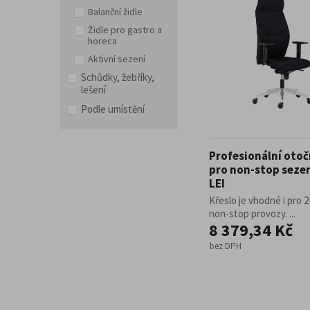
Balanční židle
Doplňky a příslušenství pro kancelář
Židle pro gastro a
horeca
Aktivní sezení
Schůdky, žebříky,
lešení
Podle umístění
Profesionální otoč
pro non-stop sezen
LEI
Křeslo je vhodné i pro 
non-stop provozy. ...
8 379,34 Kč
bez DPH