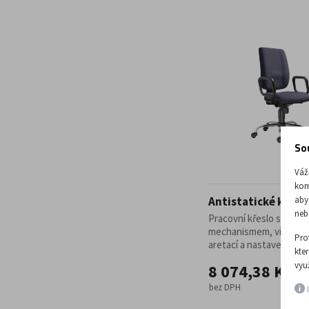
So
Váž
kom
aby
Antistatické křesl
neb
Pracovní křeslo se syn
mechanismem, vícená
Pro
aretací a nastavením síly
kte
vyu
8 074,38 Kč
bez DPH
I