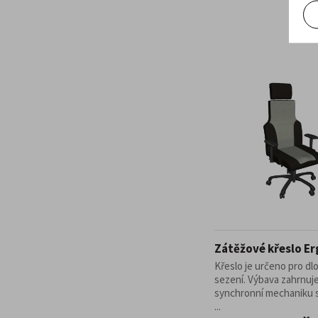
Zátěžové křeslo Er
Křeslo je určeno pro d
sezení. Výbava zahrnuj
synchronní mechaniku
...