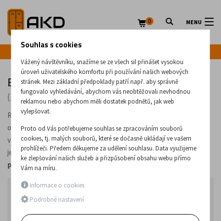
0
MENU
Souhlas s cookies
Infolinka: +420 720 020 083
Vážený návštěvníku, snažíme se ze všech sil přinášet vysokou
úroveň uživatelského komfortu při používání našich webových
Barvené policové regály
stránek. Mezi základní předpoklady patří např. aby správně
fungovalo vyhledávání, abychom vás neobtěžovali nevhodnou
(31 produktů)
reklamou nebo abychom měli dostatek podnětů, jak web
vylepšovat.
Regály s povrchem upraveným
práškovou barvou
, které jsou
obvykle dostupné v
různých barvách
. V nabídce máme vícero
Proto od Vás potřebujeme souhlas se zpracováním souborů
cookies, tj. malých souborů, které se dočasně ukládají ve vašem
variant, co se
rozměrů a počtu polic
týče. U většiny produktů se
prohlížeči. Předem děkujeme za udělení souhlasu. Data využijeme
jedná o
snadno sestavitelné regály
s
nastavitelnou výškou
ke zlepšování našich služeb a přizpůsobení obsahu webu přímo
polic
.
Vám na míru.
Informace o cookies
Najprodávanější v kategorii
Podrobné nastavení
1.