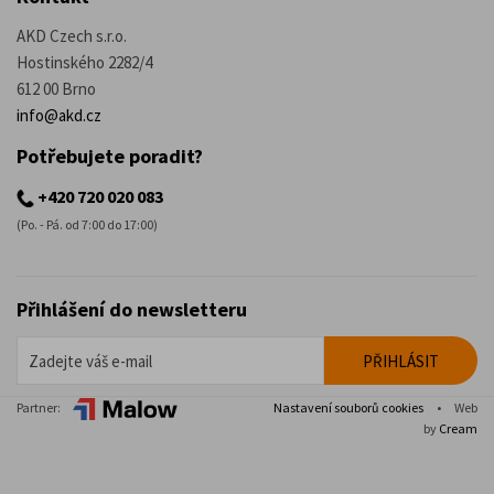
AKD Czech s.r.o.
Hostinského 2282/4
612 00 Brno
info@akd.cz
Potřebujete poradit?
+420 720 020 083
(Po. - Pá. od 7:00 do 17:00)
Přihlášení do newsletteru
Partner:
Nastavení souborů cookies
•
Web
by
Cream