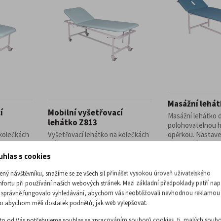
Masážní lehát
í
Mobilní vyšetřovací
Masážní lehátko 
lehátko Z813
polohovatelnou 
 kolečkách
Vyšetřovací lehátko na kolečkách
opěrkou. Nastave
nou
má polohovatelnou hlavovou
podhlavníku je ř
r ...
opěrku a opěrku nohou. ...
plynové ...
uhlas s cookies
12 299,17 Kč
12 216,53
ený návštěvníku, snažíme se ze všech sil přinášet vysokou úroveň uživatelského
bez DPH
bez DPH
fortu při používání našich webových stránek. Mezi základní předpoklady patří nap
 správně fungovalo vyhledávání, abychom vás neobtěžovali nevhodnou reklamou
o abychom měli dostatek podnětů, jak web vylepšovat.
to od Vás potřebujeme souhlas se zpracováním souborů cookies, tj. malých soubo