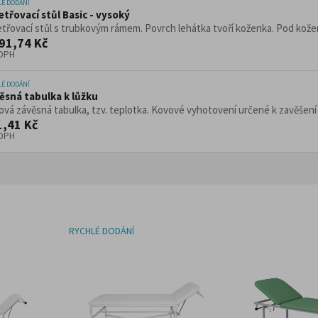
LÉ DODÁNÍ
etřovací stůl Basic - vysoký
třovací stůl s trubkovým rámem. Povrch lehátka tvoří koženka. Pod kožen
91,74 Kč
 DPH
LÉ DODÁNÍ
ěsná tabulka k lůžku
vá závěsná tabulka, tzv. teplotka. Kovové vyhotovení určené k zavěšení n
1,41 Kč
 DPH
RYCHLÉ DODÁNÍ