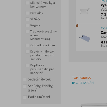
RYCH
Dílenské vozíky a
Vyš
kontejnery
Doplňky a příslušenství pro kancelář
Vyše
Paravány
7 1
bez
Věšáky
Regály
3.
RYCH
Trubkové systémy
Záv
– Lean
Kovo
Manufacturing
43
Odpadkové koše
bez
Dřevěný nábytek
pro domovy pro
seniory
Doplňky a
příslušenství pro
kancelář
TOP PONUKA
Sedací nábytek
RYCHLÉ DODÁNÍ
Schůdky, žebříky,
lešení
Podle umístění