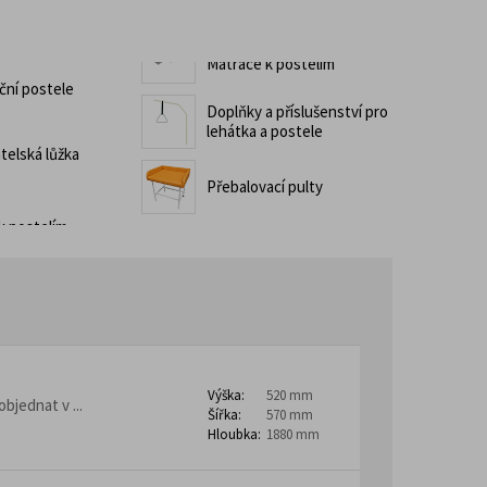
ny
Školní stoly, lavice a katedry
Stoly z nerezové oceli
Mobilní pracovní stoly
třovací noční stolky
 horeca
Matrace k postelím
ní postele
Barové židle
Doplňky a příslušenství pro
lehátka a postele
telská lůžka
Přebalovací pulty
kontejnery
– Lean Manufacturing
Výška:
520 mm
bjednat v ...
Šířka:
570 mm
Hloubka:
1880 mm
ro domovy pro seniory