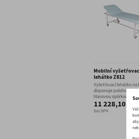
Mobilní vyšetřovac
lehátko Z812
Vyšetřovací lehátko na
disponuje polohovatel
hlavovou opěrkou. Průmě
So
11 228,10 Kč
Váž
bez DPH
kom
aby
neb
Pro