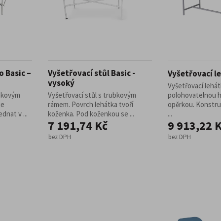
o Basic –
Vyšetřovací stůl Basic -
Vyšetřovací l
vysoký
Vyšetřovací lehá
ubkovým
Vyšetřovací stůl s trubkovým
polohovatelnou 
je
rámem. Povrch lehátka tvoří
opěrkou. Konstru
dnat v ...
koženka. Pod koženkou se ...
...
7 191,74 Kč
9 913,22 
bez DPH
bez DPH