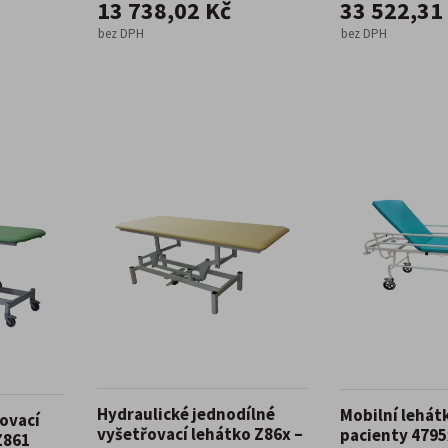
13 738,02 Kč
33 522,31
bez DPH
bez DPH
Hydraulické jednodílné
Mobilní lehát
ovací
vyšetřovací lehátko Z86x –
pacienty 4795
Z861