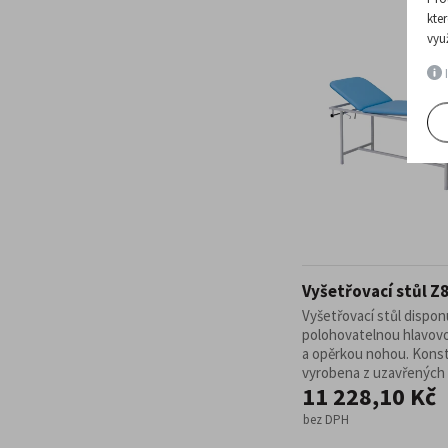
kte
vyu
I
Vyšetřovací stůl Z
Vyšetřovací stůl dispon
polohovatelnou hlavov
a opěrkou nohou. Konst
vyrobena z uzavřených .
11 228,10 Kč
bez DPH