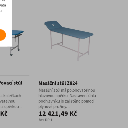
Data
u.
řovací stůl
Masážní stůl Z824
Masážní stůl má polohovatelnou
na kolečkách
hlavovou opěrku. Nastavení úhlu
vatelnou
podhlavníku je zajištěno pomocí
a opěrkou ...
plynové pružiny. ...
 Kč
12 421,49 Kč
bez DPH