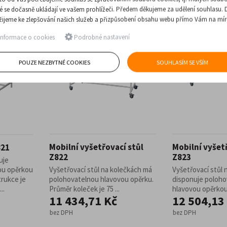
ré se dočasně ukládají ve vašem prohlížeči. Předem děkujeme za udělení souhlasu. 
žijeme ke zlepšování našich služeb a přizpůsobení obsahu webu přímo Vám na mír
nformace o cookies
Podrobné nastavení
POUZE NEZBYTNÉ COOKIES
SOUHLASÍM SE VŠÍM
Mobilní vyšetřovací stůl
Mobilní vyšet
821
Z822
Z823
uje
ou opěrkou
Vyšetřovací stůl na kolečkách má
Vyšetřovací stůl 
rukce je
polohovatelnou hlavovou opěrku.
disponuje poloho
..
Průměr koleček je 75 ...
hlavovou opěrkou 
11 434,71 Kč
12 504,13
bez DPH
bez DPH