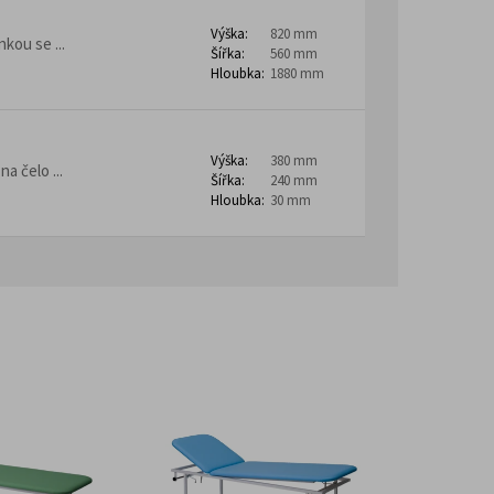
Výška:
820 mm
kou se ...
Šířka:
560 mm
Hloubka:
1880 mm
Výška:
380 mm
a čelo ...
Šířka:
240 mm
Hloubka:
30 mm