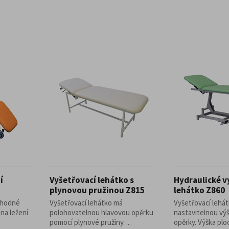
í
Vyšetřovací lehátko s
Hydraulické v
plynovou pružinou Z815
lehátko Z860
vhodné
Vyšetřovací lehátko má
Vyšetřovací lehát
 na ležení
polohovatelnou hlavovou opěrku
nastavitelnou vý
pomocí plynové pružiny. ...
opěrky. Výška ploc