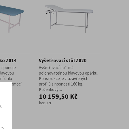
ko Z814
Vyšetřovací stůl Z820
disponuje
Vyšetřovací stůl má
hlavovou
polohovatelnou hlavovou opěrku.
ní úhlu
Konstrukce je z uzavřených
ešeno pomocí
profilů s nosností 160 kg.
Koženkový ...
 Kč
10 159,50 Kč
bez DPH
ř.
rů,