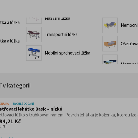
Pracovní stoly do díl
top provozy
Konferenční stoly
delní sestavy
Zdravotnické a oše
Židle pro gastro a
Masážní lůžka
tka a lůžka
Nemocnič
Židle, křesla a sezení
u
žní lůžka
Transportní lůžka
Transportní lůžka
Ošetřovatelská lůžka
ro lehátka a postele
tka a lůžka
Ošetřova
Mobilní sprchovací lůžka
Dílenské vozíky a 
umenty
Infuzní stojany
cializovaným určením
jany s koši
la a odpadu
 v kategorii
ářiče
Věšáky
PONUKA
RYCHLÉ DODÁNÍ
Trubkové systémy 
etřovací lehátko Basic – nízké
třovací lůžko s trubkovým rámem. Povrch lehátka je koženka, kterou lze o
vé regály
94,21 Kč
egály do obchodu
 DPH
Dřevěný nábytek p