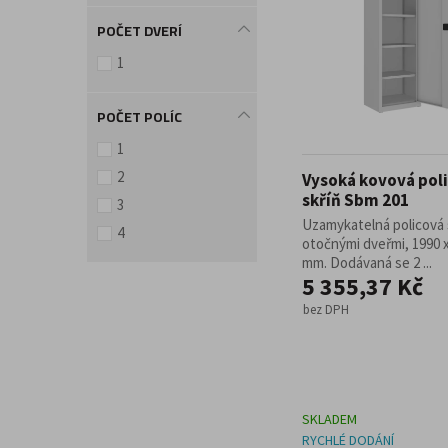
POČET DVERÍ
1
POČET POLÍC
1
2
Vysoká kovová pol
skříň Sbm 201
3
Uzamykatelná policová 
4
otočnými dveřmi, 1990 x
mm. Dodávaná se 2 ...
5 355,37 Kč
bez DPH
SKLADEM
RYCHLÉ DODÁNÍ