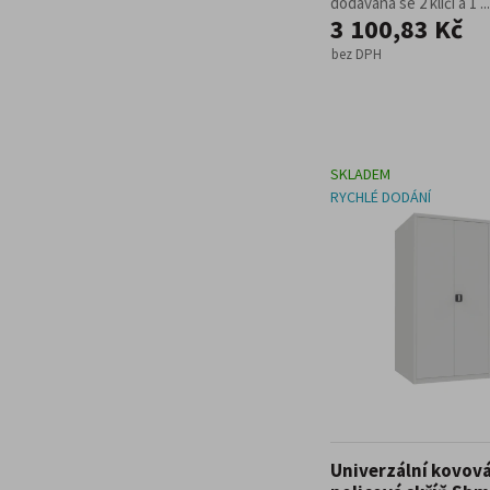
dodávaná se 2 klíči a 1 ...
3 100,83 Kč
bez DPH
SKLADEM
RYCHLÉ DODÁNÍ
Univerzální kovov