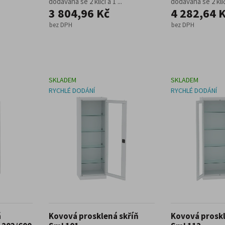
dodávaná se 2 klíči a 1 ...
dodávaná se 2 klíči
3 804,96 Kč
4 282,64 
bez DPH
bez DPH
SKLADEM
SKLADEM
RYCHLÉ DODÁNÍ
RYCHLÉ DODÁNÍ
á
Kovová prosklená skříň
Kovová proskl