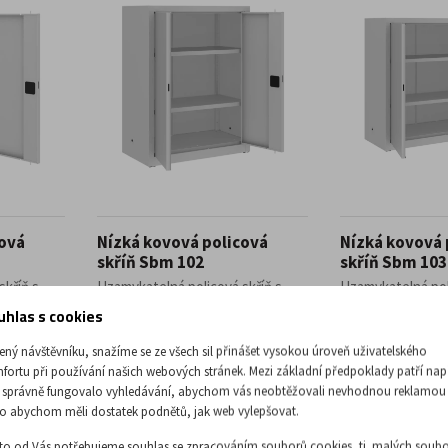
cová
Nízká kovová policová
Nízká kovová 
skříň Sbm 102
skříň Sbm 103
skříň s
Uzamykatelná policová skříň s
Uzamykatelná pol
 600 x 435
otočnými dveřmi, 1040 x 800 x 435
otočnými dveřmi, 
uhlas s cookies
mm. Dodávaná se 2 ...
435 mm. Dodávaná 
4 824,79 Kč
5 375,21 
ený návštěvníku, snažíme se ze všech sil přinášet vysokou úroveň uživatelského
fortu při používání našich webových stránek. Mezi základní předpoklady patří nap
bez DPH
bez DPH
 správně fungovalo vyhledávání, abychom vás neobtěžovali nevhodnou reklamou
o abychom měli dostatek podnětů, jak web vylepšovat.
to od Vás potřebujeme souhlas se zpracováním souborů cookies, tj. malých soubo