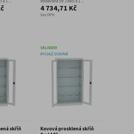
 a 1 ...
dodávaná se 2 klíči a 1 ...
Kč
4 734,71 Kč
bez DPH
SKLADEM
RYCHLÉ DODÁNÍ
ená skříň
Kovová prosklená skříň