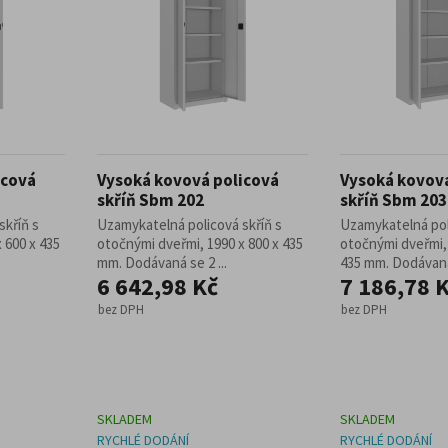
icová
Vysoká kovová policová
Vysoká kovová
skříň Sbm 202
skříň Sbm 203
skříň s
Uzamykatelná policová skříň s
Uzamykatelná pol
 600 x 435
otočnými dveřmi, 1990 x 800 x 435
otočnými dveřmi, 
mm. Dodávaná se 2 ...
435 mm. Dodávaná 
6 642,98 Kč
7 186,78 
bez DPH
bez DPH
SKLADEM
SKLADEM
RYCHLÉ DODÁNÍ
RYCHLÉ DODÁNÍ