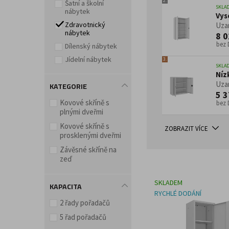
2.
Šatní a školní
SKLA
nábytek
Vys
Doplňky a příslušenství pro kancelář
Zdravotnický
Uzam
nábytek
8 0
bez
Dílenský nábytek
Jídelní nábytek
3.
SKLA
Níz
Uzam
KATEGORIE
5 3
Kovové skříně s
bez
plnými dveřmi
Kovové skříně s
ZOBRAZIT VÍCE
prosklenými dveřmi
Závěsné skříně na
zeď
SKLADEM
KAPACITA
RYCHLÉ DODÁNÍ
2 řady pořadačů
5 řad pořadačů