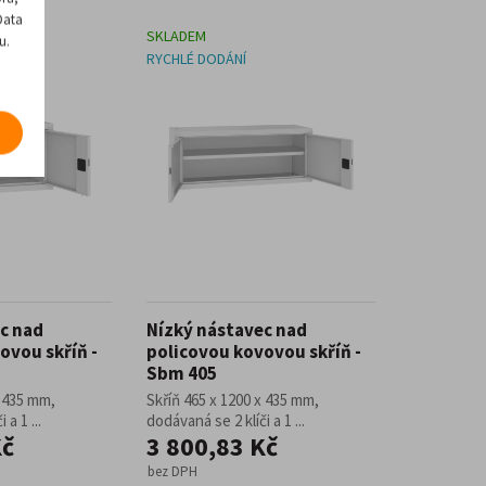
Data
SKLADEM
u.
RYCHLÉ DODÁNÍ
c nad
Nízký nástavec nad
ovou skříň -
policovou kovovou skříň -
Sbm 405
x 435 mm,
Skříň 465 x 1200 x 435 mm,
 a 1 ...
dodávaná se 2 klíči a 1 ...
Kč
3 800,83 Kč
bez DPH