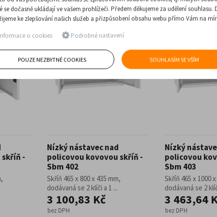
ré se dočasně ukládají ve vašem prohlížeči. Předem děkujeme za udělení souhlasu. 
SKLADEM
SKLADEM
žijeme ke zlepšování našich služeb a přizpůsobení obsahu webu přímo Vám na mír
RYCHLÉ DODÁNÍ
RYCHLÉ DODÁNÍ
nformace o cookies
Podrobné nastavení
POUZE NEZBYTNÉ COOKIES
SOUHLASÍM SE VŠÍM
d
Nízký nástavec nad
Nízký nástave
skříň -
policovou kovovou skříň -
policovou kov
Sbm 402
Sbm 403
,
Skříň 465 x 800 x 435 mm,
Skříň 465 x 1000 
dodávaná se 2 klíči a 1 ...
dodávaná se 2 klíči
3 100,83 Kč
3 463,64 
bez DPH
bez DPH