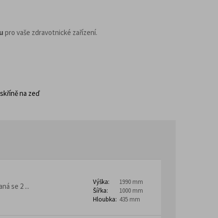
ny
Školní stoly, lavice a katedry
Stoly z nerezové oceli
Mobilní pracovní stoly
třovací noční stolky
 horeca
u
pro vaše zdravotnické zařízení.
Barové židle
kontejnery
skříně na zeď
– Lean Manufacturing
Výška:
1990 mm
á se 2 ...
Šířka:
1000 mm
Hloubka:
435 mm
ro domovy pro seniory