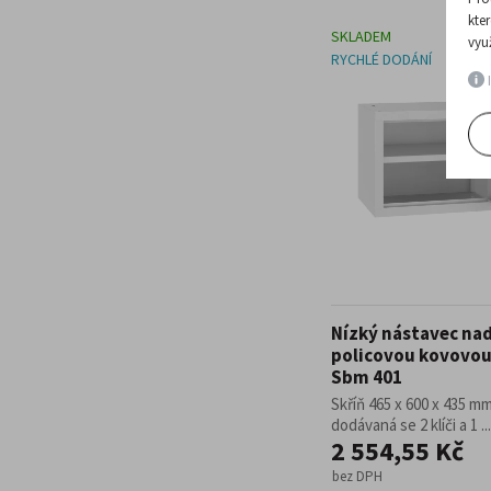
kte
SKLADEM
vyu
RYCHLÉ DODÁNÍ
I
Nízký nástavec na
policovou kovovou 
Sbm 401
Skříň 465 x 600 x 435 mm
dodávaná se 2 klíči a 1 ...
2 554,55 Kč
bez DPH