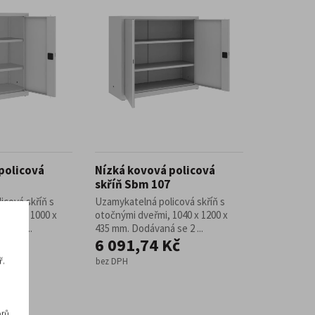
policová
Nízká kovová policová
skříň Sbm 107
icová skříň s
Uzamykatelná policová skříň s
1040 x 1000 x
otočnými dveřmi, 1040 x 1200 x
se 2 ...
435 mm. Dodávaná se 2 ...
Kč
6 091,74 Kč
ř.
bez DPH
rů,