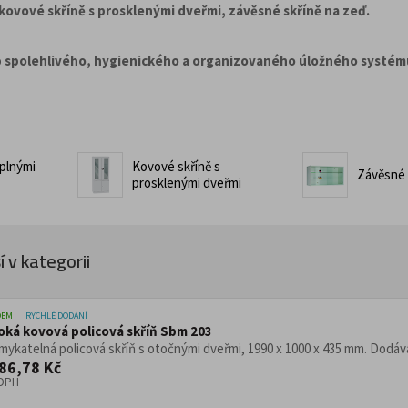
Pracovní stoly do díl
top provozy
 kovové skříně s prosklenými dveřmi, závěsné skříně na zeď.
Konferenční stoly
delní sestavy
Zdravotnické a oše
Židle pro gastro a
o
spolehlivého, hygienického a organizovaného úložného systém
Židle, křesla a sezení
žní lůžka
Transportní lůžka
Ošetřovatelská lůžka
ro lehátka a postele
Dílenské vozíky a 
 plnými
Kovové skříně s
Závěsné 
prosklenými dveřmi
umenty
Infuzní stojany
cializovaným určením
jany s koši
la a odpadu
 v kategorii
ářiče
Věšáky
Trubkové systémy 
DEM
RYCHLÉ DODÁNÍ
oká kovová policová skříň Sbm 203
vé regály
ykatelná policová skříň s otočnými dveřmi, 1990 x 1000 x 435 mm. Dodávan
egály do obchodu
86,78 Kč
 DPH
Dřevěný nábytek p