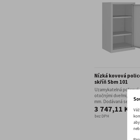
Nízká kovová poli
skříň Sbm 101
Uzamykatelná policová 
otočnými dveřmi, 1040 x
So
mm. Dodávaná se 2 ...
3 747,11 Kč
Váž
kom
bez DPH
aby
neb
Pro