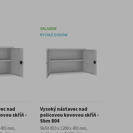
SKLADEM
RYCHLÉ DODÁNÍ
vec nad
Vysoký nástavec nad
ovou skříň -
policovou kovovou skříň -
Sbm 804
x 435 mm,
Skříň 810 x 1200 x 435 mm,