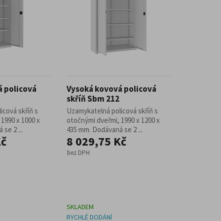
 policová
Vysoká kovová policová
skříň Sbm 212
icová skříň s
Uzamykatelná policová skříň s
1990 x 1000 x
otočnými dveřmi, 1990 x 1200 x
se 2 ...
435 mm. Dodávaná se 2 ...
Kč
8 029,75 Kč
bez DPH
SKLADEM
RYCHLÉ DODÁNÍ