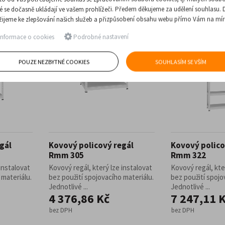
ré se dočasně ukládají ve vašem prohlížeči. Předem děkujeme za udělení souhlasu. 
žijeme ke zlepšování našich služeb a přizpůsobení obsahu webu přímo Vám na mír
nformace o cookies
Podrobné nastavení
POUZE NEZBYTNÉ COOKIES
SOUHLASÍM SE VŠÍM
gál
Kovový policový regál
Kovový polico
Rmm 305
Rmm 322
instalovat
Kovový regál, který lze instalovat
Kovový regál, kte
 materiálu.
bez použití spojovacího materiálu.
bez použití spojo
Jednotlivé ...
Jednotlivé ...
4 376,86 Kč
7 247,11 
bez DPH
bez DPH