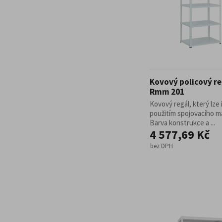
Kovový policový re
Rmm 201
Kovový regál, který lze 
použitím spojovacího ma
Barva konstrukce a ...
4 577,69 Kč
bez DPH