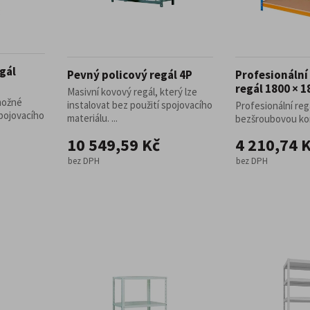
gál
Pevný policový regál 4P
Profesionáln
regál 1800 × 
Masivní kovový regál, který lze
 možné
instalovat bez použití spojovacího
Profesionální reg
spojovacího
materiálu. ...
bezšroubovou kons
10 549,59 Kč
4 210,74 
bez DPH
bez DPH