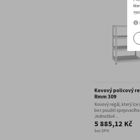
kte
vyu
I
Kovový policový re
Rmm 309
Kovový regál, který lze 
bez použití spojovacího
Jednotlivé ...
5 885,12 Kč
bez DPH