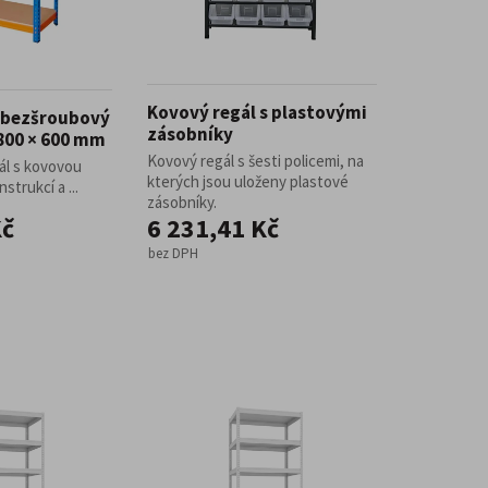
Kovový regál s plastovými
í bezšroubový
zásobníky
1800 × 600 mm
Kovový regál s šesti policemi, na
ál s kovovou
kterých jsou uloženy plastové
trukcí a ...
zásobníky.
Kč
6 231,41 Kč
bez DPH