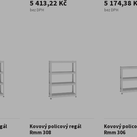
5 413,22 Kč
5 174,38 
bez DPH
bez DPH
gál
Kovový policový regál
Kovový polico
Rmm 308
Rmm 306