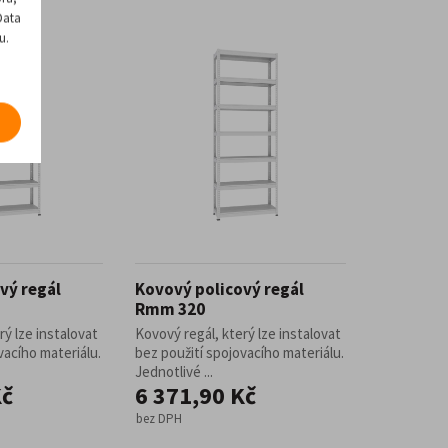
Data
u.
vý regál
Kovový policový regál
Rmm 320
rý lze instalovat
Kovový regál, který lze instalovat
vacího materiálu.
bez použití spojovacího materiálu.
Jednotlivé ...
Kč
6 371,90 Kč
bez DPH