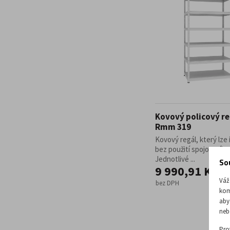
Kovový policový re
Rmm 319
Kovový regál, který lze 
bez použití spojovacího
Jednotlivé ...
So
9 990,91 Kč
Váž
bez DPH
kom
aby
neb
Pro