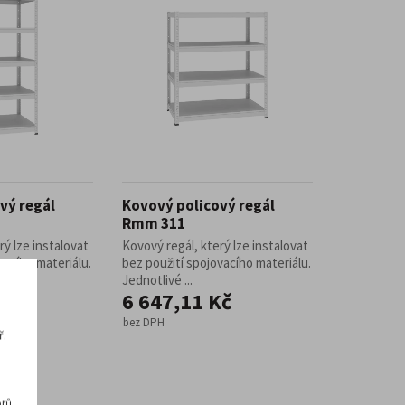
vý regál
Kovový policový regál
Rmm 311
rý lze instalovat
Kovový regál, který lze instalovat
vacího materiálu.
bez použití spojovacího materiálu.
Jednotlivé ...
Kč
6 647,11 Kč
bez DPH
ř.
rů,