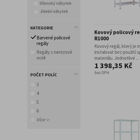
Dílenský nábytek
Doplňky a příslušenství pro kancelář
Jídelní nábytek
KATEGORIE
Kovový policový re
Barvené policové
R1000
regály
Kovový regál, který je
Regály z nerezové
instalovat bez použití 
oceli
materiálu. Jednotlivé ...
1 398,35 Kč
bez DPH
POČET POLÍC
3
4
5
6
Více