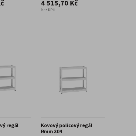
Kč
4 515,70 Kč
bez DPH
vý regál
Kovový policový regál
Rmm 304