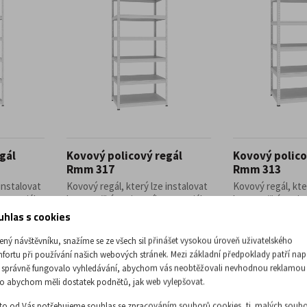
gál
Kovový policový regál
Kovový polico
Rmm 317
Rmm 313
instalovat
Kovový regál, který lze instalovat
Kovový regál, kte
 materiálu.
bez použití spojovacího materiálu.
bez použití spojo
Jednotlivé ...
Jednotlivé ...
uhlas s cookies
8 810,74 Kč
7 391,74 
ený návštěvníku, snažíme se ze všech sil přinášet vysokou úroveň uživatelského
bez DPH
bez DPH
fortu při používání našich webových stránek. Mezi základní předpoklady patří nap
 správně fungovalo vyhledávání, abychom vás neobtěžovali nevhodnou reklamou
o abychom měli dostatek podnětů, jak web vylepšovat.
to od Vás potřebujeme souhlas se zpracováním souborů cookies, tj. malých soubo