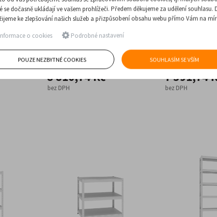
ré se dočasně ukládají ve vašem prohlížeči. Předem děkujeme za udělení souhlasu. 
žijeme ke zlepšování našich služeb a přizpůsobení obsahu webu přímo Vám na mír
gál
Kovový policový regál
Kovový polico
Rmm 317
Rmm 313
nformace o cookies
Podrobné nastavení
instalovat
Kovový regál, který lze instalovat
Kovový regál, kte
 materiálu.
bez použití spojovacího materiálu.
bez použití spojo
POUZE NEZBYTNÉ COOKIES
SOUHLASÍM SE VŠÍM
Jednotlivé ...
Jednotlivé ...
8 810,74 Kč
7 391,74 
bez DPH
bez DPH