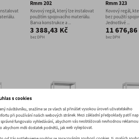
Rmm 202
Rmm 323
instalovat
Kovový regál, který lze instalovat
Kovový regál, kte
teriálu.
použitím spojovacího materiálu.
bez použití spojo
Barva konstrukce a ...
Jednotlivé ...
3 388,43 Kč
11 676,86
bez DPH
bez DPH
uhlas s cookies
ený návštěvníku, snažíme se ze všech sil přinášet vysokou úroveň uživatelského
fortu při používání našich webových stránek. Mezi základní předpoklady patří nap
 správně fungovalo vyhledávání, abychom vás neobtěžovali nevhodnou reklamou
o abychom měli dostatek podnětů, jak web vylepšovat.
to od Vás potřebujeme souhlas se zpracováním souborů cookies, tj. malých soubo