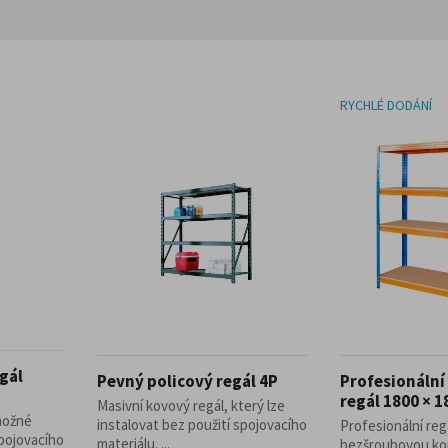
RYCHLÉ DODÁNÍ
gál
Pevný policový regál 4P
Profesionáln
regál 1800 × 
Masivní kovový regál, který lze
 možné
instalovat bez použití spojovacího
Profesionální reg
spojovacího
materiálu. ...
bezšroubovou kons