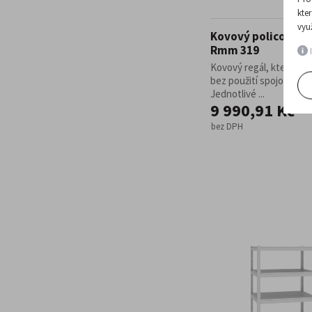
kte
vyu
Kovový policový re
Rmm 319
I
Kovový regál, který lze 
bez použití spojovacího
Jednotlivé ...
9 990,91 Kč
bez DPH