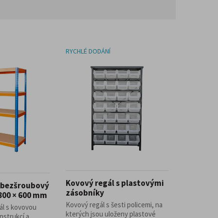
RYCHLÉ DODÁNÍ
Kovový regál s plastovými
í bezšroubový
zásobníky
1800 × 600 mm
Kovový regál s šesti policemi, na
ál s kovovou
kterých jsou uloženy plastové
trukcí a ...