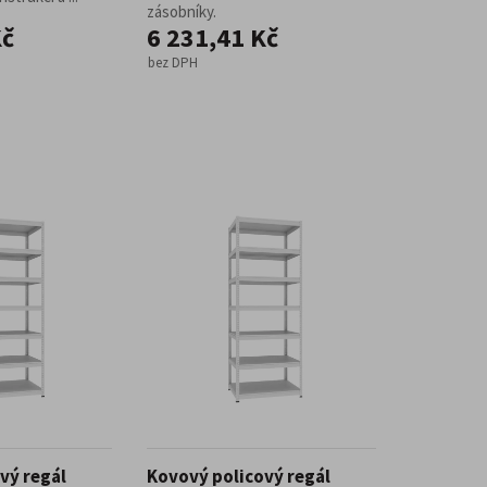
zásobníky.
Kč
6 231,41 Kč
bez DPH
vý regál
Kovový policový regál