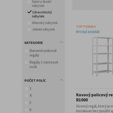
Šatní a školní
nábytek
Doplňky a příslušenství pro kancelář
Zdravotnický
nábytek
Dílenský nábytek
TOP PONUKA
Jídelní nábytek
RYCHLÉ DODÁNÍ
KATEGORIE
Barvené policové
regály
Regály z nerezové
oceli
POČET POLÍC
3
Kovový policový re
4
R1000
5
Kovový regál, který je
6
instalovat bez použití 