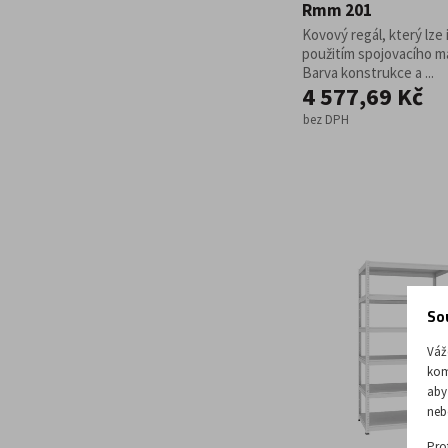
Rmm 201
Kovový regál, který lze 
použitím spojovacího ma
Barva konstrukce a ...
4 577,69 Kč
bez DPH
So
Váž
kom
aby
neb
Pro