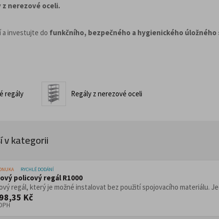
Pracovní stoly do díl
top provozy
 z nerezové oceli.
Konferenční stoly
delní sestavy
Zdravotnické a oše
Židle pro gastro a
í a investujte do
funkčního, bezpečného a hygienického úložného
Židle, křesla a sezení
žní lůžka
Transportní lůžka
Ošetřovatelská lůžka
ro lehátka a postele
Dílenské vozíky a 
é regály
Regály z nerezové oceli
umenty
Infuzní stojany
cializovaným určením
jany s koši
la a odpadu
 v kategorii
ářiče
Věšáky
Trubkové systémy 
PONUKA
RYCHLÉ DODÁNÍ
ový policový regál R1000
vé regály
vý regál, který je možné instalovat bez použití spojovacího materiálu. Jed
egály do obchodu
98,35 Kč
 DPH
Dřevěný nábytek p