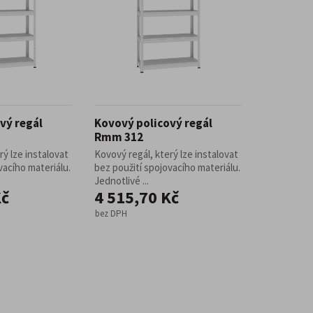
vý regál
Kovový policový regál
Rmm 312
rý lze instalovat
Kovový regál, který lze instalovat
vacího materiálu.
bez použití spojovacího materiálu.
Jednotlivé ...
Kč
4 515,70 Kč
bez DPH