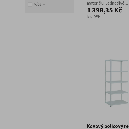
materiálu. Jednotlivé ...
Více
1 398,35 Kč
bez DPH
Kovový policový re