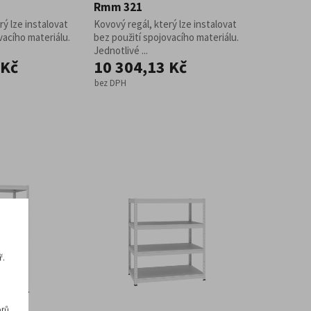
Rmm 321
rý lze instalovat
Kovový regál, který lze instalovat
vacího materiálu.
bez použití spojovacího materiálu.
Jednotlivé ...
 Kč
10 304,13 Kč
bez DPH
ř.
rů,