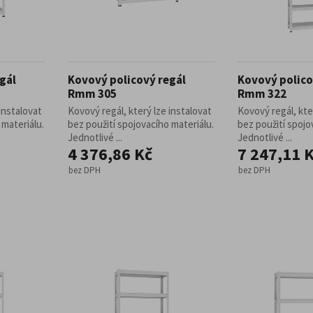
gál
Kovový policový regál
Kovový polico
Rmm 305
Rmm 322
instalovat
Kovový regál, který lze instalovat
Kovový regál, kte
 materiálu.
bez použití spojovacího materiálu.
bez použití spojo
Jednotlivé ...
Jednotlivé ...
4 376,86 Kč
7 247,11 
bez DPH
bez DPH