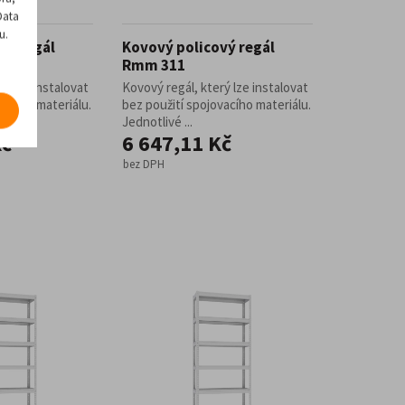
Data
u.
vý regál
Kovový policový regál
Rmm 311
rý lze instalovat
Kovový regál, který lze instalovat
vacího materiálu.
bez použití spojovacího materiálu.
Jednotlivé ...
Kč
6 647,11 Kč
bez DPH