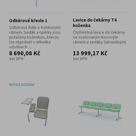
Lavice do čekárny T4
Odběrové křeslo 1
koženka
Odběrová židle s trubkovým
rámem. Sedák a opěrky jsou
Čtyřmístná lavice do čekárny
potaženy koženkou, kterou
se svařovaným kovovým
lze objednat v několika
rámem a sedáky čalouněnými
odstínech. ...
...
8 690,08 Kč
13 999,17 Kč
bez DPH
bez DPH
RYCHLÉ DODÁNÍ