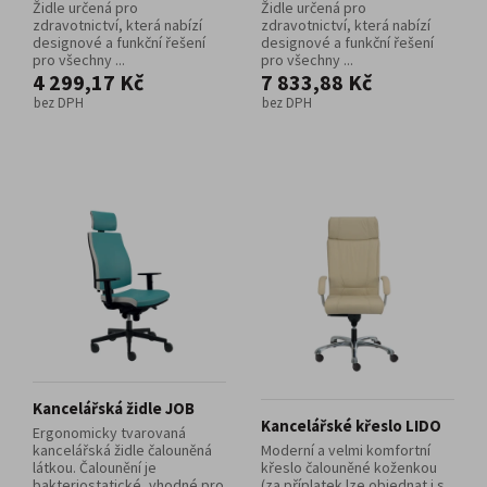
Židle určená pro
Židle určená pro
zdravotnictví, která nabízí
zdravotnictví, která nabízí
designové a funkční řešení
designové a funkční řešení
pro všechny ...
pro všechny ...
4 299,17 Kč
7 833,88 Kč
bez DPH
bez DPH
Kancelářská židle JOB
Kancelářské křeslo LIDO
Ergonomicky tvarovaná
kancelářská židle čalouněná
Moderní a velmi komfortní
látkou. Čalounění je
křeslo čalouněné koženkou
bakteriostatické, vhodné pro
(za příplatek lze objednat i s