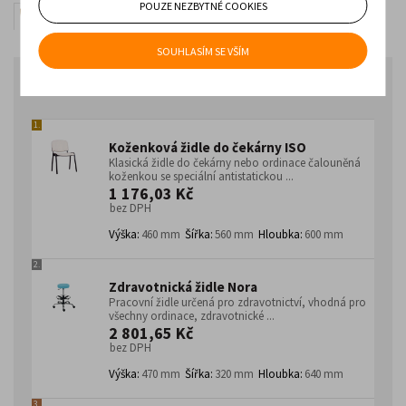
křesla
POUZE NEZBYTNÉ COOKIES
Vysazovací a kardiacká
SOUHLASÍM SE VŠÍM
Najprodávanější v kategorii
1.
Koženková židle do čekárny ISO
Klasická židle do čekárny nebo ordinace čalouněná
koženkou se speciální antistatickou ...
1 176,03 Kč
bez DPH
Výška:
460 mm
Šířka:
560 mm
Hloubka:
600 mm
2.
Zdravotnická židle Nora
Pracovní židle určená pro zdravotnictví, vhodná pro
všechny ordinace, zdravotnické ...
2 801,65 Kč
bez DPH
Výška:
470 mm
Šířka:
320 mm
Hloubka:
640 mm
3.