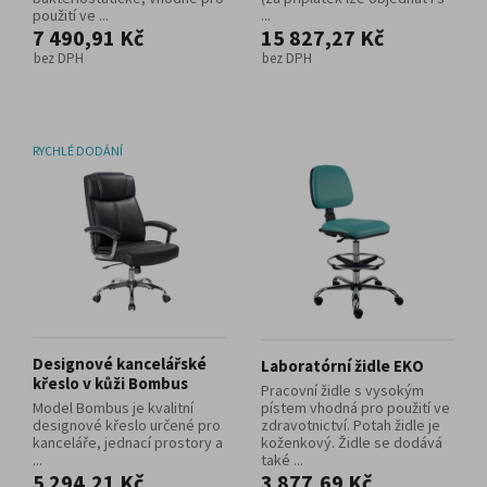
použití ve ...
...
7 490,91 Kč
15 827,27 Kč
bez DPH
bez DPH
RYCHLÉ DODÁNÍ
Designové kancelářské
Laboratórní židle EKO
křeslo v kůži Bombus
Pracovní židle s vysokým
Model Bombus je kvalitní
pístem vhodná pro použití ve
designové křeslo určené pro
zdravotnictví. Potah židle je
kanceláře, jednací prostory a
koženkový. Židle se dodává
...
také ...
5 294,21 Kč
3 877,69 Kč