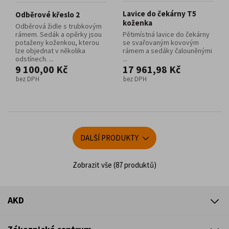
Lavice do čekárny T5
Odběrové křeslo 2
koženka
Odběrová židle s trubkovým
rámem. Sedák a opěrky jsou
Pětimístná lavice do čekárny
potaženy koženkou, kterou
se svařovaným kovovým
lze objednat v několika
rámem a sedáky čalouněnými
odstínech. ...
...
9 100,00 Kč
17 961,98 Kč
bez DPH
bez DPH
DALŠÍ PRODUKTY
Zobrazit vše (87 produktů)
AKD