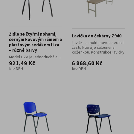
Židle se čtyřmi nohami,
Lavička do čekárny Z940
černým kovovým rámem a
Lavička s molitanovou sedací
plastovým sedákem Liza
částí, která je čalouněna
– různé barvy
koženkou. Konstrukce lavičky
Model LIZA je jednoduchá a ...
...
921,49 Kč
6 868,60 Kč
bez DPH
bez DPH