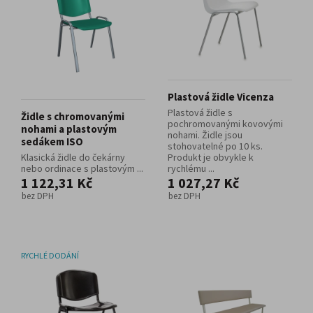
Plastová židle Vicenza
Plastová židle s
Židle s chromovanými
pochromovanými kovovými
nohami a plastovým
nohami. Židle jsou
sedákem ISO
stohovatelné po 10 ks.
Klasická židle do čekárny
Produkt je obvykle k
nebo ordinace s plastovým ...
rychlému ...
1 122,31 Kč
1 027,27 Kč
bez DPH
bez DPH
RYCHLÉ DODÁNÍ