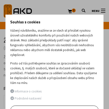
0
MENU
Souhlas s cookies
Infolinka: +420 720 020 083
Vážený návštěvníku, snažíme se ze všech sil přinášet vysokou
úroveň uživatelského komfortu při používání našich webových
Židle pro zdravotnictví
stránek. Mezi základní předpoklady patří např. aby správně
fungovalo vyhledávání, abychom vás neobtěžovali nevhodnou
(87 produktů)
reklamou nebo abychom měli dostatek podnětů, jak web
vylepšovat.
Židle vhodné pro použití ve zdravotnictví. V nabídce máme židle do
ordinací lékařů, křesla pro seniory a kardiaky, ale také odběrová a
Proto od Vás potřebujeme souhlas se zpracováním souborů
cookies, tj. malých souborů, které se dočasně ukládají ve vašem
transportní křesla. Čalounění židlí je volitelné ze vzorníku. Sedací
prohlížeči. Předem děkujeme za udělení souhlasu. Data využijeme
nábytek je skvělým doplňkem např. k našim lékovkám nebo stolům.
ke zlepšování našich služeb a přizpůsobení obsahu webu přímo
Vám na míru.
Podkategorie
Informace o cookies
křesla
Podrobné nastavení
Židle do ordinace
Odběrová a transportní