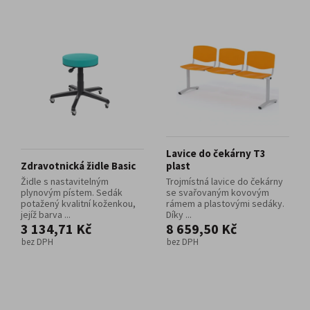
Lavice do čekárny T3
Zdravotnická židle Basic
plast
Židle s nastavitelným
Trojmístná lavice do čekárny
plynovým pístem. Sedák
se svařovaným kovovým
potažený kvalitní koženkou,
rámem a plastovými sedáky.
jejíž barva ...
Díky ...
3 134,71 Kč
8 659,50 Kč
bez DPH
bez DPH