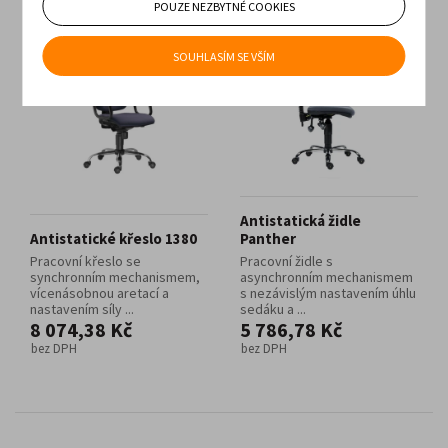
POUZE NEZBYTNÉ COOKIES
SOUHLASÍM SE VŠÍM
Antistatická židle
Antistatické křeslo 1380
Panther
Pracovní křeslo se
Pracovní židle s
synchronním mechanismem,
asynchronním mechanismem
vícenásobnou aretací a
s nezávislým nastavením úhlu
nastavením síly ...
sedáku a ...
8 074,38 Kč
5 786,78 Kč
bez DPH
bez DPH