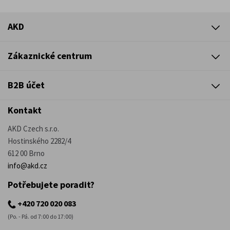
AKD
Zákaznické centrum
B2B účet
Kontakt
AKD Czech s.r.o.
Hostinského 2282/4
612 00 Brno
info@akd.cz
Potřebujete poradit?
+420 720 020 083
(Po. - Pá. od 7:00 do 17:00)