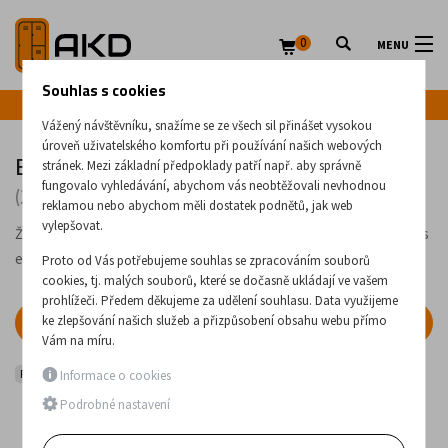
0
MENU
Souhlas s cookies
Infolinka: +420 720 020 083
Vážený návštěvníku, snažíme se ze všech sil přinášet vysokou
úroveň uživatelského komfortu při používání našich webových
ESD - Antistatické židle a křesla
stránek. Mezi základní předpoklady patří např. aby správně
fungovalo vyhledávání, abychom vás neobtěžovali nevhodnou
(2 produkty)
reklamou nebo abychom měli dostatek podnětů, jak web
vylepšovat.
Židle určené pro práci v antistatických podmínkách, např. při práci s
elektronikou.
Proto od Vás potřebujeme souhlas se zpracováním souborů
cookies, tj. malých souborů, které se dočasně ukládají ve vašem
prohlížeči. Předem děkujeme za udělení souhlasu. Data využijeme
ke zlepšování našich služeb a přizpůsobení obsahu webu přímo
FILTR
Vám na míru.
Pracovní židle
ESD - Antistatické židle a křesla
Informace o cookies
Podrobné nastavení
Nejlevnější
Nejdražší
Nejnovější
Nejstarší