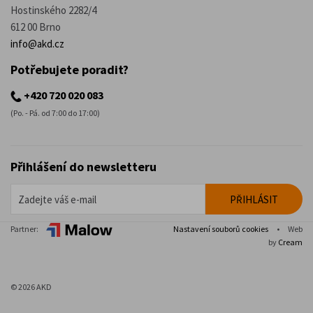
Hostinského 2282/4
612 00 Brno
info@akd.cz
Potřebujete poradit?
+420 720 020 083
(Po. - Pá. od 7:00 do 17:00)
Přihlášení do newsletteru
Partner:
Nastavení souborů cookies
•
Web
by
Cream
© 2026 AKD