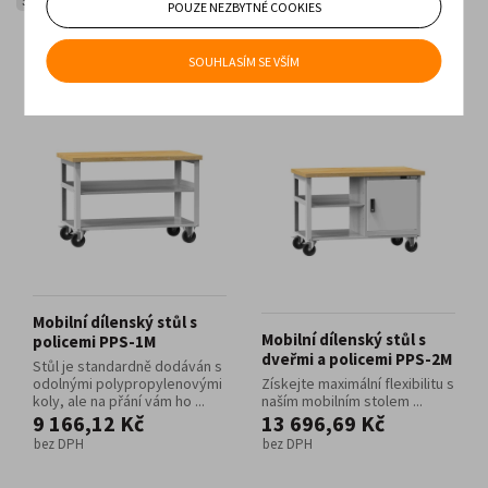
Stoly
Mobilní pracovní stoly
POUZE NEZBYTNÉ COOKIES
Nejlevnější
Nejdražší
Nejnovější
Nejstarší
SOUHLASÍM SE VŠÍM
Mobilní dílenský stůl s
Mobilní dílenský stůl s
policemi PPS-1M
dveřmi a policemi PPS-2M
Stůl je standardně dodáván s
odolnými polypropylenovými
Získejte maximální flexibilitu s
koly, ale na přání vám ho ...
naším mobilním stolem ...
9 166,12 Kč
13 696,69 Kč
bez DPH
bez DPH