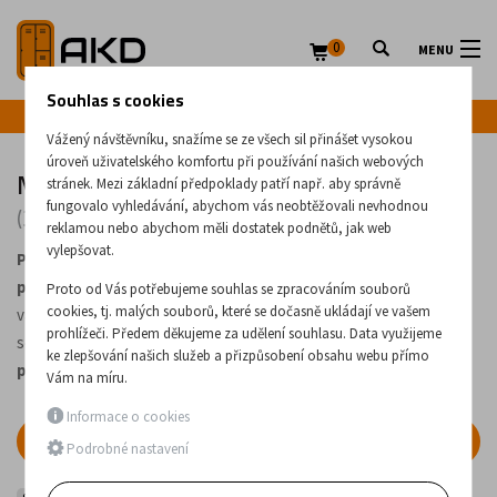
0
MENU
Souhlas s cookies
Infolinka: +420 720 020 083
Vážený návštěvníku, snažíme se ze všech sil přinášet vysokou
úroveň uživatelského komfortu při používání našich webových
Mobilní pracovní stoly
stránek. Mezi základní předpoklady patří např. aby správně
fungovalo vyhledávání, abychom vás neobtěžovali nevhodnou
(30 produktů)
reklamou nebo abychom měli dostatek podnětů, jak web
vylepšovat.
Pracovní stoly na kolečkách
jsou vhodné do
dílen a
průmyslových provozů
. Stoly na kolečkách dodáváme v různých
Proto od Vás potřebujeme souhlas se zpracováním souborů
cookies, tj. malých souborů, které se dočasně ukládají ve vašem
variantách:
bez úložných prostor
nebo se
zásuvkami
, případně
prohlížeči. Předem děkujeme za udělení souhlasu. Data využijeme
se
dveřmi
. Dostupné jsou v
různých velikostech
a
ke zlepšování našich služeb a přizpůsobení obsahu webu přímo
přizpůsobitelných barevných provedeních
.
Vám na míru.
Informace o cookies
FILTR
Podrobné nastavení