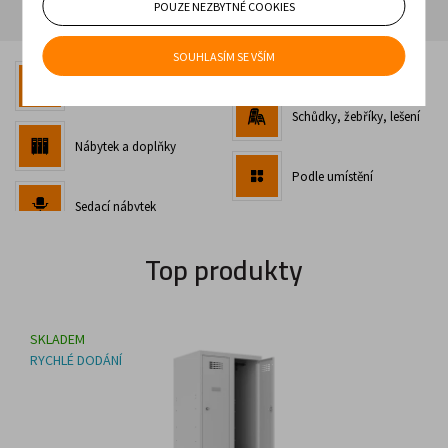
Při objednávce nad 8500 Kč bez DPH
POUZE NEZBYTNÉ COOKIES
SOUHLASÍM SE VŠÍM
Bestsellery
Schůdky, žebříky, lešení
Nábytek a doplňky
Podle umístění
Sedací nábytek
Top produkty
SKLADEM
RYCHLÉ DODÁNÍ