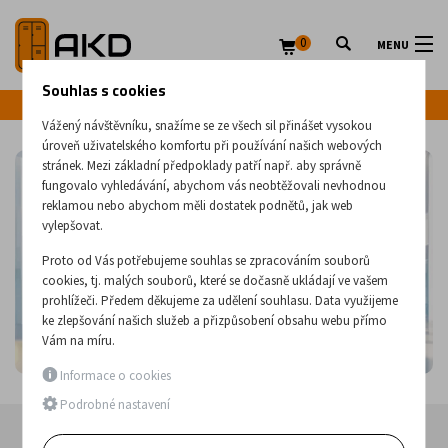
0
MENU
Souhlas s cookies
Infolinka: +420 720 020 083
Vážený návštěvníku, snažíme se ze všech sil přinášet vysokou
úroveň uživatelského komfortu při používání našich webových
stránek. Mezi základní předpoklady patří např. aby správně
fungovalo vyhledávání, abychom vás neobtěžovali nevhodnou
reklamou nebo abychom měli dostatek podnětů, jak web
vylepšovat.
Proto od Vás potřebujeme souhlas se zpracováním souborů
cookies, tj. malých souborů, které se dočasně ukládají ve vašem
prohlížeči. Předem děkujeme za udělení souhlasu. Data využijeme
ke zlepšování našich služeb a přizpůsobení obsahu webu přímo
Vám na míru.
Informace o cookies
Podrobné nastavení
Doprava zdarma