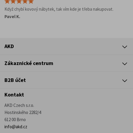
Když chybí kovový nábytek, tak vím kde je třeba nakupovat.
Pavel K.
AKD
Zákaznické centrum
B2B účet
Kontakt
AKD Czech s.r.o.
Hostinského 2282/4
612 00 Brno
info@akd.cz