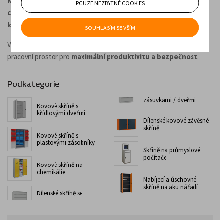
kovové skříně s plastovými zásobníky, kovové skříně na
POUZE NEZBYTNÉ COOKIES
chemikálie, dílenské skříně se zásuvkami / dveřmi, dílenské
kovové závěsné skříně, skříně na průmyslové počítače.
SOUHLASÍM SE VŠÍM
Vyberte si ty správné dílenské kovové skříně a optimalizujte svůj
pracovní prostor pro
maximální produktivitu a bezpečnost
.
Podkategorie
zásuvkami / dveřmi
Kovové skříně s
křídlovými dveřmi
Dílenské kovové závěsné
skříně
Kovové skříně s
plastovými zásobníky
Skříně na průmyslové
počítače
Kovové skříně na
chemikálie
Nabíjecí a úschovné
skříně na aku nářadí
Dílenské skříně se