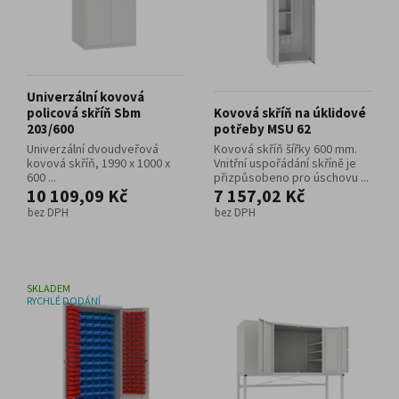
Univerzální kovová
policová skříň Sbm
Kovová skříň na úklidové
203/600
potřeby MSU 62
Univerzální dvoudveřová
Kovová skříň šířky 600 mm.
kovová skříň, 1990 x 1000 x
Vnitřní uspořádání skříně je
600 ...
přizpůsobeno pro úschovu ...
10 109,09 Kč
7 157,02 Kč
bez DPH
bez DPH
SKLADEM
RYCHLÉ DODÁNÍ