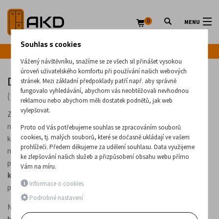
0
MENU
Souhlas s cookies
Infolinka: +420 720 020 083
Vážený návštěvníku, snažíme se ze všech sil přinášet vysokou
úroveň uživatelského komfortu při používání našich webových
Dílenské kovové skříně
stránek. Mezi základní předpoklady patří např. aby správně
fungovalo vyhledávání, abychom vás neobtěžovali nevhodnou
(113 produktů)
reklamou nebo abychom měli dostatek podnětů, jak web
vylepšovat.
Zajistěte si
pořádek, bezpečnost a efektivní uspořádání
nářadí, materiálů a specifických komponentů s našimi dílenskými
Proto od Vás potřebujeme souhlas se zpracováním souborů
cookies, tj. malých souborů, které se dočasně ukládají ve vašem
kovovými skříněmi. Tato
vysoce odolná a funkční řešení
jsou
prohlížeči. Předem děkujeme za udělení souhlasu. Data využijeme
navržena tak, aby splňovala
náročné požadavky
průmyslových
ke zlepšování našich služeb a přizpůsobení obsahu webu přímo
provozů, dílen, servisních center a skladů. Díky
pevné kovové
Vám na míru.
konstrukci
a různým konfiguracím poskytují ideální úložné
Informace o cookies
prostory pro jakékoli odvětví.
Podrobné nastavení
Naše nabídka zahrnuje:
kovové skříně s křídlovými dveřmi,