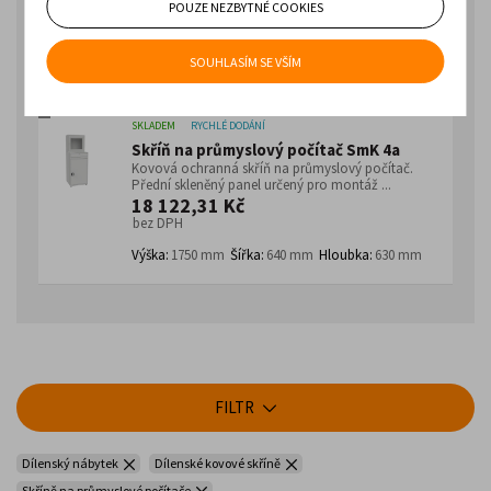
hluboké provedení. Přední skleněný panel ...
POUZE NEZBYTNÉ COOKIES
7 293,39 Kč
bez DPH
SOUHLASÍM SE VŠÍM
Výška:
1600 mm
Šířka:
550 mm
Hloubka:
550 mm
2.
SKLADEM
RYCHLÉ DODÁNÍ
Skříň na průmyslový počítač SmK 4a
Kovová ochranná skříň na průmyslový počítač.
Přední skleněný panel určený pro montáž ...
18 122,31 Kč
bez DPH
Výška:
1750 mm
Šířka:
640 mm
Hloubka:
630 mm
FILTR
Dílenský nábytek
Dílenské kovové skříně
Skříně na průmyslové počítače