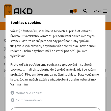
0
MENU
Souhlas s cookies
Infolinka: +420 720 020 083
Vážený návštěvníku, snažíme se ze všech sil přinášet vysokou
úroveň uživatelského komfortu při používání našich webových
Skříně na průmyslové počítače
stránek. Mezi základní předpoklady patří např. aby správně
fungovalo vyhledávání, abychom vás neobtěžovali nevhodnou
(8 produktů)
reklamou nebo abychom měli dostatek podnětů, jak web
vylepšovat.
Plechové skříně a vozíky na
úschovu a nabíjení
elektronických
zařízení, jako jsou mobily, tablety a přenosné počítače. V nabídce
Proto od Vás potřebujeme souhlas se zpracováním souborů
cookies, tj. malých souborů, které se dočasně ukládají ve vašem
též máme skříně na úschovu průmyslových počítačů, serverů a pod.
prohlížeči. Předem děkujeme za udělení souhlasu. Data využijeme
ke zlepšování našich služeb a přizpůsobení obsahu webu přímo
Najprodávanější v kategorii
Vám na míru.
Informace o cookies
1.
SKLADEM
RYCHLÉ DODÁNÍ
Podrobné nastavení
Skříň na průmyslový počítač SmK 2
Kovová ochranná skříň na průmyslový počítač,