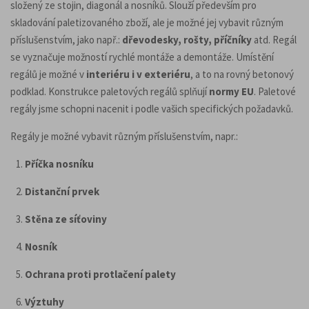
složený ze stojin, diagonál a nosníků. Slouží především pro
skladování paletizovaného zboží, ale je možné jej vybavit různým
příslušenstvím, jako např.:
dřevodesky, rošty, příčníky
atd. Regál
se vyznačuje možností rychlé montáže a demontáže. Umístění
regálů je možné v
interiéru i v exteriéru
, a to na rovný betonový
podklad. Konstrukce paletových regálů splňují
normy EU
. Paletové
regály jsme schopni nacenit i podle vašich specifických požadavků.
Regály je možné vybavit různým příslušenstvím, napr.:
Příčka nosníku
Distanční prvek
Stěna ze síťoviny
Nosník
Ochrana proti protlačení palety
Výztuhy