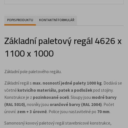
POPIS PRODUKTU
KONTAKTNÍ FORMULÁŘ
Základní paletový regál 4626 x
1100 x 1000
Základní pole paletového regálu.
Základní regál s
max. nosností jedné palety 1000 kg
. Dodává se
včetně
kotvicího materiálu, patek a podložek
pod stojiny.
Konstrukce je z
pozinkované oceli
. Sloupy jsou
modré barvy
(RAL 5010)
, nosníky jsou
oranžové barvy (RAL 2004)
. Počet
úrovní:
zem + 3 úrovně
. Police jsou nastavitelné po
70 mm
.
Samonosný kovový paletový regál stavebnicové konstrukce,