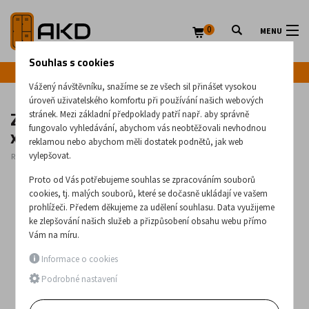
0
MENU
Souhlas s cookies
Infolinka: +420 720 020 083
Vážený návštěvníku, snažíme se ze všech sil přinášet vysokou
úroveň uživatelského komfortu při používání našich webových
Základní paletový regál 4626 x 1100
stránek. Mezi základní předpoklady patří např. aby správně
x 1000
fungovalo vyhledávání, abychom vás neobtěžovali nevhodnou
reklamou nebo abychom měli dostatek podnětů, jak web
vylepšovat.
Rozměry:
4626
x
2700
x
1100
(mm)
Proto od Vás potřebujeme souhlas se zpracováním souborů
cookies, tj. malých souborů, které se dočasně ukládají ve vašem
prohlížeči. Předem děkujeme za udělení souhlasu. Data využijeme
ke zlepšování našich služeb a přizpůsobení obsahu webu přímo
Vám na míru.
Informace o cookies
Podrobné nastavení