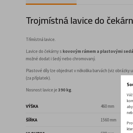
Doplňky a příslušenství pro kancelář
Trojmístná lavice do čekár
Třímístná lavice.
Lavice do čekárny s
kovovým rámem a plastovými sed
možné dodat i šedý nebo chromovaný.
Plastové díly lze objednat v několika barvách (viz obrázky 
(za příplatek).
So
Nosnost lavice je
390 kg
.
Váž
kom
VÝŠKA
460 mm
aby
neb
ŠÍŘKA
1560 mm
Pro
kte