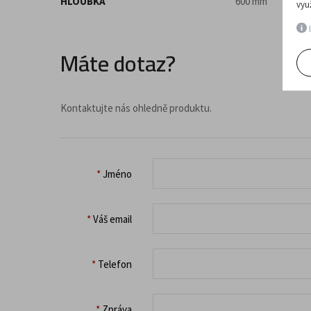
HLOUBKA
600 mm
vyu
I
Máte dotaz?
Kontaktujte nás ohledně produktu.
*
Jméno
*
Váš email
*
Telefon
*
Zpráva