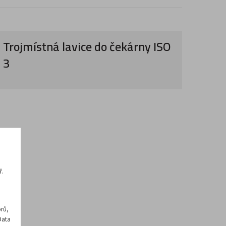
Trojmístná lavice do čekárny ISO
3
ř.
rů,
Data