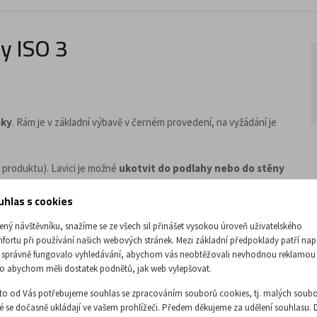
ny ISO 3
áky
. Rám je v základní výbavě v černém provedení, na vyžádání je
u produktu). Lavici je možné
ukotvit do podlahy nebo do stěny
uhlas s cookies
ený návštěvníku, snažíme se ze všech sil přinášet vysokou úroveň uživatelského
fortu při používání našich webových stránek. Mezi základní předpoklady patří nap
 správně fungovalo vyhledávání, abychom vás neobtěžovali nevhodnou reklamou
o abychom měli dostatek podnětů, jak web vylepšovat.
to od Vás potřebujeme souhlas se zpracováním souborů cookies, tj. malých soubo
ré se dočasně ukládají ve vašem prohlížeči. Předem děkujeme za udělení souhlasu. 