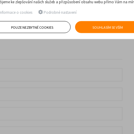
žijeme ke zlepšování našich služeb a přizpůsobení obsahu webu přímo Vám na mír
nformace o cookies
Podrobné nastavení
POUZE NEZBYTNÉ COOKIES
SOUHLASÍM SE VŠÍM