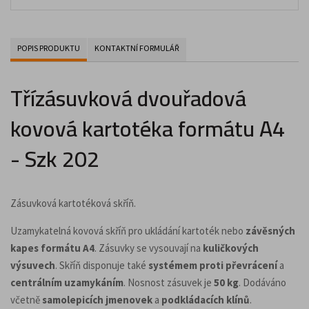
POPIS PRODUKTU
KONTAKTNÍ FORMULÁŘ
Třízásuvková dvouřadová
kovová kartotéka formátu A4
- Szk 202
Zásuvková kartotéková skříň.
Uzamykatelná kovová skříň pro ukládání kartoték nebo
závěsných
kapes formátu A4
. Zásuvky se vysouvají na
kuličkových
výsuvech
. Skříň disponuje také
systémem proti převrácení
a
centrálním uzamykáním
. Nosnost zásuvek je
50 kg
. Dodáváno
včetně
samolepicích jmenovek
a
podkládacích klínů
.