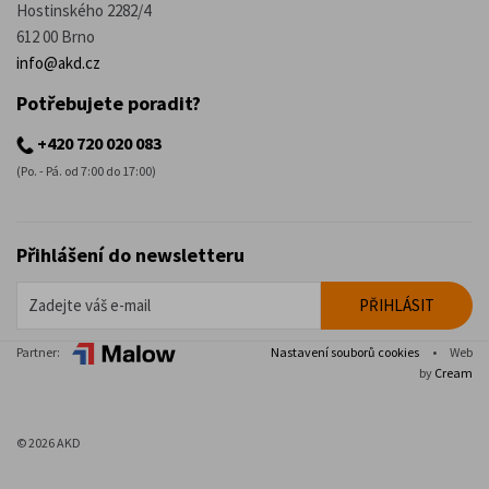
Hostinského 2282/4
612 00 Brno
info@akd.cz
Potřebujete poradit?
+420 720 020 083
(Po. - Pá. od 7:00 do 17:00)
Přihlášení do newsletteru
Partner:
Nastavení souborů cookies
•
Web
by
Cream
© 2026 AKD