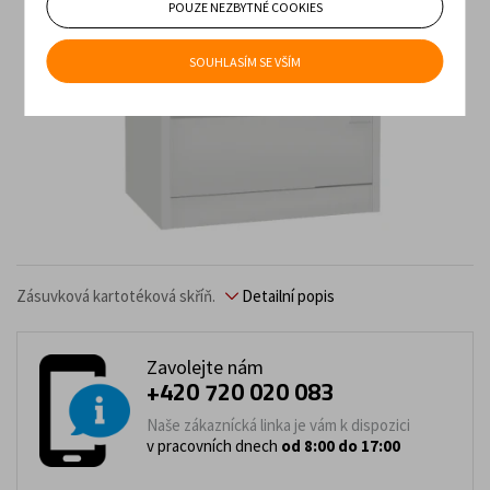
POUZE NEZBYTNÉ COOKIES
SOUHLASÍM SE VŠÍM
Zásuvková kartotéková skříň.
Detailní popis
Zavolejte nám
+420 720 020 083
Naše zákaznícká linka je vám k dispozici
v pracovních dnech
od 8:00 do 17:00