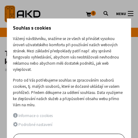
0
MENU
Souhlas s cookies
Infolinka: +420 720 020 083
Vážený návštěvníku, snažíme se ze všech sil přinášet vysokou
úroveň uživatelského komfortu při používání našich webových
Třízásuvková dvouřadová kovová
stránek. Mezi základní předpoklady patří např. aby správně
kartotéka formátu A4 - Szk 202
fungovalo vyhledávání, abychom vás neobtěžovali nevhodnou
reklamou nebo abychom měli dostatek podnětů, jak web
vylepšovat.
Rozměry:
1000
x
775
x
630
(mm)
Proto od Vás potřebujeme souhlas se zpracováním souborů
cookies, tj. malých souborů, které se dočasně ukládají ve vašem
prohlížeči. Předem děkujeme za udělení souhlasu. Data využijeme
ke zlepšování našich služeb a přizpůsobení obsahu webu přímo
Vám na míru.
Informace o cookies
Podrobné nastavení