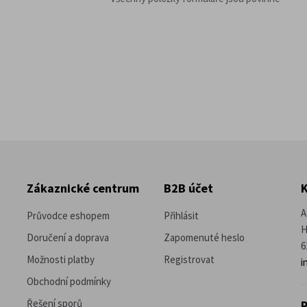
Zákaznické centrum
B2B účet
A
Průvodce eshopem
Přihlásit
H
Doručení a doprava
Zapomenuté heslo
6
Možnosti platby
Registrovat
i
Obchodní podmínky
Řešení sporů
P