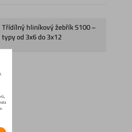
Třídílný hliníkový žebřík S100 –
typy od 3x6 do 3x12
ř.
rů,
Data
u.