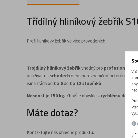
Doplňky a příslušenství pro kancelář
Třídílný hliníkový žebřík 
Profi hliníkový žebřík ve více provedeních.
So
Trojdílný hliníkový žebřík
vhodný pro
profesionální p
Váž
používat na
schodech
nebo nerovnoměrném terénu – výš
kom
variantách od
3 x 6
do
3 x 12 stupínků
.
aby
neb
Nosnost je 150 kg.
Zboží je obvykle k
rychlému dodání
.
Pro
Máte dotaz?
kte
vyu
I
Kontaktujte nás ohledně produktu.