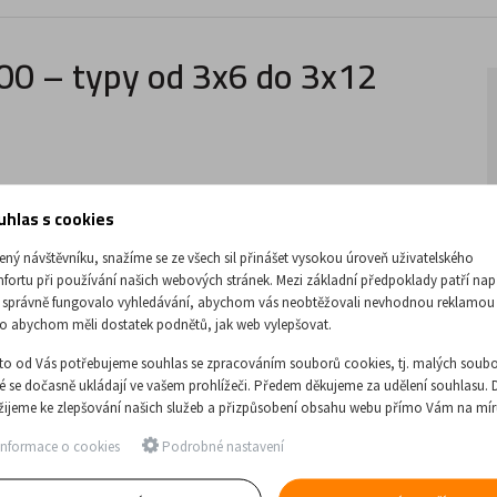
S100 – typy od 3x6 do 3x12
uhlas s cookies
oužití
. Výrobek lze rozdělit na samostatné žebříky. Žebřík lze
ený návštěvníku, snažíme se ze všech sil přinášet vysokou úroveň uživatelského
ka překážky může být do
150 mm
. Žebřík je dostupný ve
fortu při používání našich webových stránek. Mezi základní předpoklady patří nap
 správně fungovalo vyhledávání, abychom vás neobtěžovali nevhodnou reklamou
o abychom měli dostatek podnětů, jak web vylepšovat.
to od Vás potřebujeme souhlas se zpracováním souborů cookies, tj. malých soubo
ré se dočasně ukládají ve vašem prohlížeči. Předem děkujeme za udělení souhlasu. 
žijeme ke zlepšování našich služeb a přizpůsobení obsahu webu přímo Vám na mír
nformace o cookies
Podrobné nastavení