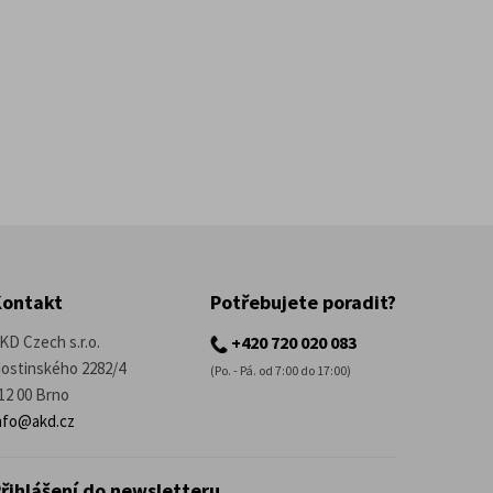
Kontakt
Potřebujete poradit?
KD Czech s.r.o.
+420 720 020 083
ostinského 2282/4
(Po. - Pá. od 7:00 do 17:00)
12 00 Brno
nfo@akd.cz
řihlášení do newsletteru