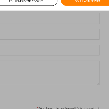
POUZE NEZBYTNÉ COOKIES
SOUHLASÍM SE VŠÍM
*
Všechny položky formuláře jsou povinné