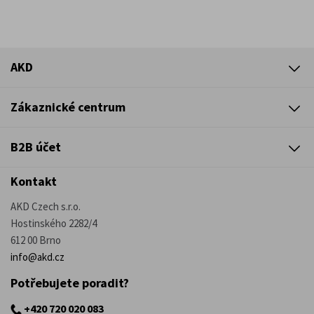
AKD
Zákaznické centrum
B2B účet
Kontakt
AKD Czech s.r.o.
Hostinského 2282/4
612 00 Brno
info@akd.cz
Potřebujete poradit?
+420 720 020 083