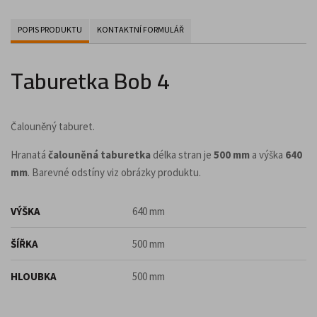
POPIS PRODUKTU
KONTAKTNÍ FORMULÁŘ
Taburetka Bob 4
Čalouněný taburet.
Hranatá
čalouněná taburetka
délka stran je
500 mm
a výška
640
mm
. Barevné odstíny viz obrázky produktu.
VÝŠKA
640 mm
ŠÍŘKA
500 mm
HLOUBKA
500 mm