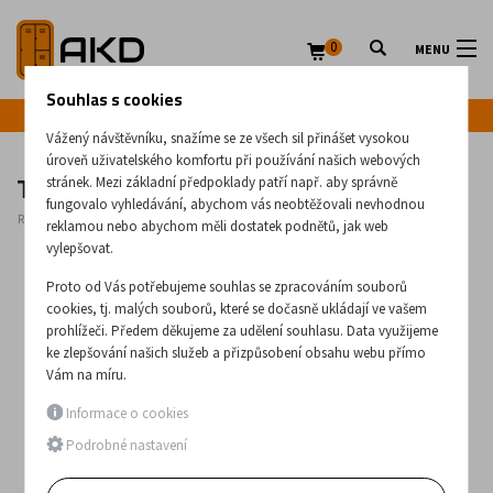
0
MENU
Souhlas s cookies
Infolinka: +420 720 020 083
Vážený návštěvníku, snažíme se ze všech sil přinášet vysokou
úroveň uživatelského komfortu při používání našich webových
Taburetka Bob 4
stránek. Mezi základní předpoklady patří např. aby správně
fungovalo vyhledávání, abychom vás neobtěžovali nevhodnou
Rozměry:
640
x
500
x
500
(mm)
reklamou nebo abychom měli dostatek podnětů, jak web
vylepšovat.
Proto od Vás potřebujeme souhlas se zpracováním souborů
cookies, tj. malých souborů, které se dočasně ukládají ve vašem
prohlížeči. Předem děkujeme za udělení souhlasu. Data využijeme
ke zlepšování našich služeb a přizpůsobení obsahu webu přímo
Vám na míru.
Informace o cookies
Podrobné nastavení