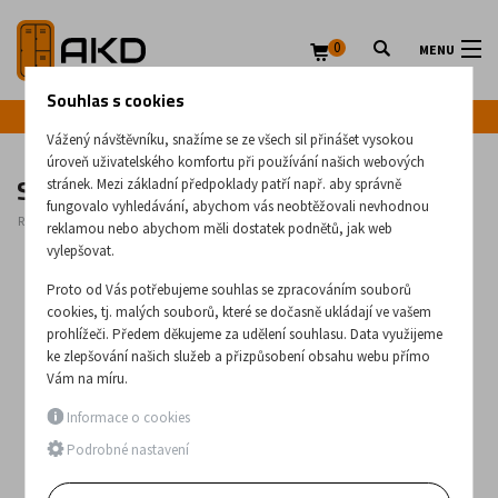
0
MENU
Souhlas s cookies
Infolinka: +420 720 020 083
Vážený návštěvníku, snažíme se ze všech sil přinášet vysokou
úroveň uživatelského komfortu při používání našich webových
Stůl z nerezové oceli DAT 120
stránek. Mezi základní předpoklady patří např. aby správně
fungovalo vyhledávání, abychom vás neobtěžovali nevhodnou
Rozměry:
960
x
1200
x
600
(mm)
reklamou nebo abychom měli dostatek podnětů, jak web
vylepšovat.
Proto od Vás potřebujeme souhlas se zpracováním souborů
cookies, tj. malých souborů, které se dočasně ukládají ve vašem
prohlížeči. Předem děkujeme za udělení souhlasu. Data využijeme
ke zlepšování našich služeb a přizpůsobení obsahu webu přímo
Vám na míru.
Informace o cookies
Podrobné nastavení