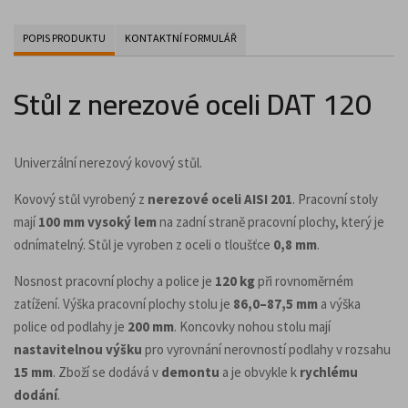
POPIS PRODUKTU
KONTAKTNÍ FORMULÁŘ
Stůl z nerezové oceli DAT 120
Univerzální nerezový kovový stůl.
Kovový stůl vyrobený z
nerezové oceli AISI 201
. Pracovní stoly
mají
100 mm vysoký lem
na zadní straně pracovní plochy, který je
odnímatelný. Stůl je vyroben z oceli o tloušťce
0,8 mm
.
Nosnost pracovní plochy a police je
120 kg
při rovnoměrném
zatížení. Výška pracovní plochy stolu je
86,0–87,5 mm
a výška
police od podlahy je
200 mm
. Koncovky nohou stolu mají
nastavitelnou výšku
pro vyrovnání nerovností podlahy v rozsahu
15 mm
. Zboží se dodává v
demontu
a je obvykle k
rychlému
dodání
.