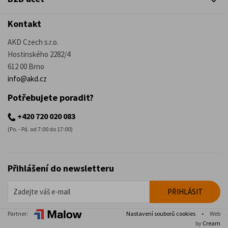
Kontakt
AKD Czech s.r.o.
Hostinského 2282/4
612 00 Brno
info@akd.cz
Potřebujete poradit?
+420 720 020 083
(Po. - Pá. od 7:00 do 17:00)
Přihlášení do newsletteru
Partner:
Nastavení souborů cookies
•
Web
by
Cream