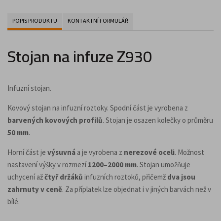
POPIS PRODUKTU
KONTAKTNÍ FORMULÁŘ
Stojan na infuze Z930
Infuzní stojan.
Kovový stojan na infuzní roztoky. Spodní část je vyrobena z
barvených kovových profilů
. Stojan je osazen kolečky o průměru
50 mm
.
Horní část je
výsuvná
a je vyrobena z
nerezové oceli
. Možnost
nastavení výšky v rozmezí
1200–2000 mm
. Stojan umožňuje
uchycení až
čtyř držáků
infuzních roztoků, přičemž
dva jsou
zahrnuty v ceně
. Za příplatek lze objednat i v jiných barvách než v
bílé.