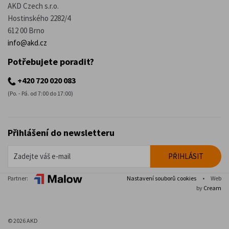
AKD Czech s.r.o.
Hostinského 2282/4
612 00 Brno
info@akd.cz
Potřebujete poradit?
+420 720 020 083
(Po. - Pá. od 7:00 do 17:00)
Přihlášení do newsletteru
Partner:
Nastavení souborů cookies
•
Web
by
Cream
© 2026 AKD