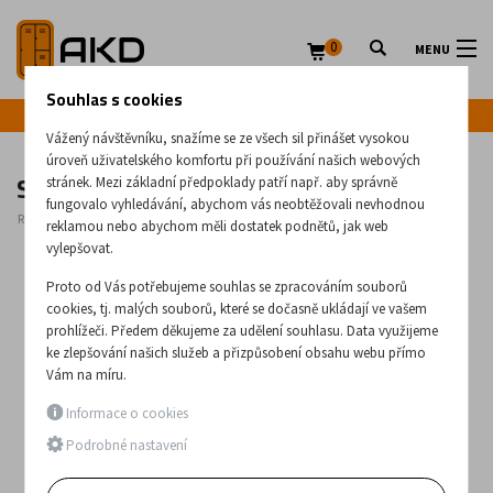
0
MENU
Souhlas s cookies
Infolinka: +420 720 020 083
Vážený návštěvníku, snažíme se ze všech sil přinášet vysokou
úroveň uživatelského komfortu při používání našich webových
Stojan na infuze Z930
stránek. Mezi základní předpoklady patří např. aby správně
fungovalo vyhledávání, abychom vás neobtěžovali nevhodnou
Rozměry:
1200
x
600
x
600
(mm)
reklamou nebo abychom měli dostatek podnětů, jak web
vylepšovat.
Proto od Vás potřebujeme souhlas se zpracováním souborů
cookies, tj. malých souborů, které se dočasně ukládají ve vašem
prohlížeči. Předem děkujeme za udělení souhlasu. Data využijeme
ke zlepšování našich služeb a přizpůsobení obsahu webu přímo
Vám na míru.
Informace o cookies
Podrobné nastavení