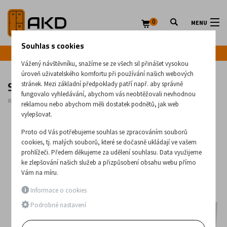
0
MENU
Souhlas s cookies
Infolinka: +420 720 020 083
Vážený návštěvníku, snažíme se ze všech sil přinášet vysokou
úroveň uživatelského komfortu při používání našich webových
Sokl pod kovovou šatní skříň C340 W
stránek. Mezi základní předpoklady patří např. aby správně
fungovalo vyhledávání, abychom vás neobtěžovali nevhodnou
Rozměry:
140
x
1200
x
450
(mm)
reklamou nebo abychom měli dostatek podnětů, jak web
vylepšovat.
Proto od Vás potřebujeme souhlas se zpracováním souborů
cookies, tj. malých souborů, které se dočasně ukládají ve vašem
prohlížeči. Předem děkujeme za udělení souhlasu. Data využijeme
ke zlepšování našich služeb a přizpůsobení obsahu webu přímo
Vám na míru.
Informace o cookies
Podrobné nastavení