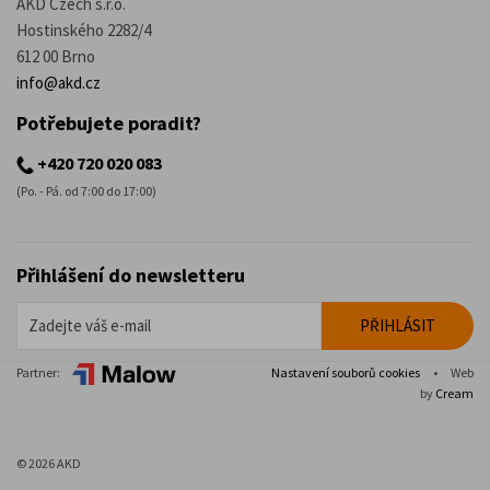
AKD Czech s.r.o.
Hostinského 2282/4
612 00 Brno
info@akd.cz
Potřebujete poradit?
+420 720 020 083
(Po. - Pá. od 7:00 do 17:00)
Přihlášení do newsletteru
Partner:
Nastavení souborů cookies
•
Web
by
Cream
© 2026 AKD