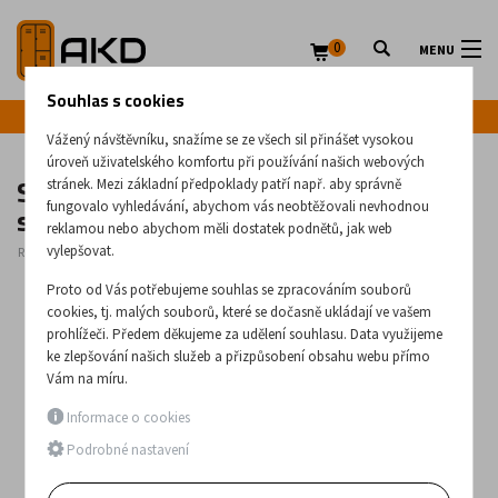
0
MENU
Souhlas s cookies
Infolinka: +420 720 020 083
Vážený návštěvníku, snažíme se ze všech sil přinášet vysokou
úroveň uživatelského komfortu při používání našich webových
Skříňka na obuv pod kovovou šatní
stránek. Mezi základní předpoklady patří např. aby správně
skříň Snb 333 W
fungovalo vyhledávání, abychom vás neobtěžovali nevhodnou
reklamou nebo abychom měli dostatek podnětů, jak web
vylepšovat.
Rozměry:
340
x
783
x
430
(mm)
Proto od Vás potřebujeme souhlas se zpracováním souborů
cookies, tj. malých souborů, které se dočasně ukládají ve vašem
prohlížeči. Předem děkujeme za udělení souhlasu. Data využijeme
ke zlepšování našich služeb a přizpůsobení obsahu webu přímo
Vám na míru.
Informace o cookies
Podrobné nastavení