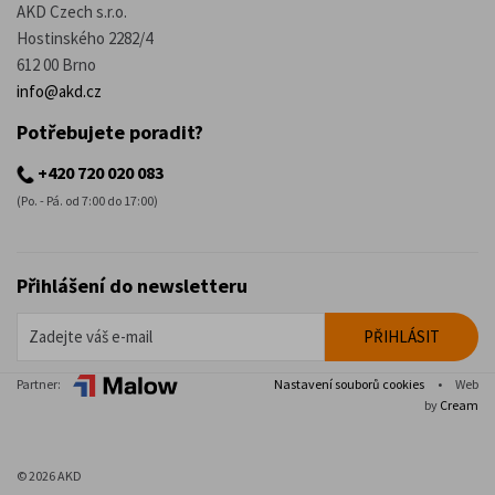
AKD Czech s.r.o.
Hostinského 2282/4
612 00 Brno
info@akd.cz
Potřebujete poradit?
+420 720 020 083
(Po. - Pá. od 7:00 do 17:00)
Přihlášení do newsletteru
Partner:
Nastavení souborů cookies
•
Web
by
Cream
© 2026 AKD