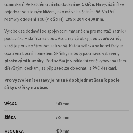
uzamykání. Ke každému zámku dodáváme
2 klíče
. Na vyžádání lze
objednat se stejným klíčem, jako má velká šatní skříň. Vnitřní
rozměry oddělení jsou (V x Š x H):
285 x 204 x 400 mm
.
Výrobek se dodává i se spojovacím materiálem pro montáž: šatník +
podlavička + skříňka na obuv. Všechny výrobky jsou
svařované
,
stačí je pouze přišroubovat k sobě. Každá skříňka na konci řady je
opatřena bočním panelem. Skříňky na boty jsou navíc vybaveny
plastovými kluzáky
. Podlavička je v základní ceně vybavena třemi
dřevěnými deskami, za příplatek lze objednat i s PVC deskami.
Pro vytvoření sestavy je nutné doobjednat šatník podle
šířky skříňky na obuv.
VÝŠKA
340 mm
ŠÍŘKA
783 mm
HLOUBKA
430 mm