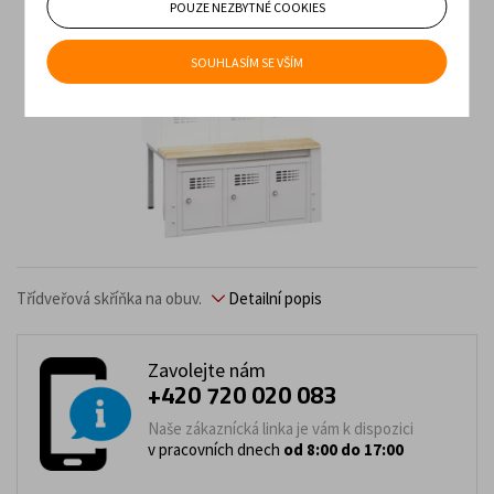
POUZE NEZBYTNÉ COOKIES
SOUHLASÍM SE VŠÍM
Třídveřová skříňka na obuv.
Detailní popis
Zavolejte nám
+420 720 020 083
Naše zákaznícká linka je vám k dispozici
v pracovních dnech
od 8:00 do 17:00