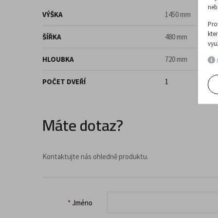
neb
VÝŠKA
1450 mm
Pro
kte
ŠÍŘKA
480 mm
vyu
HLOUBKA
720 mm
I
POČET DVEŘÍ
1
Máte dotaz?
Kontaktujte nás ohledně produktu.
*
Jméno