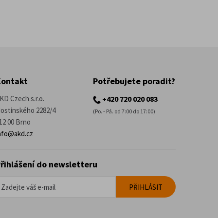
Kontakt
Potřebujete poradit?
KD Czech s.r.o.
+420 720 020 083
ostinského 2282/4
(Po. - Pá. od 7:00 do 17:00)
12 00 Brno
nfo@akd.cz
řihlášení do newsletteru