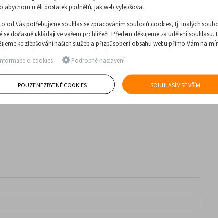
o abychom měli dostatek podnětů, jak web vylepšovat.
to od Vás potřebujeme souhlas se zpracováním souborů cookies, tj. malých soubo
ré se dočasně ukládají ve vašem prohlížeči. Předem děkujeme za udělení souhlasu. 
žijeme ke zlepšování našich služeb a přizpůsobení obsahu webu přímo Vám na mír
nformace o cookies
Podrobné nastavení
POUZE NEZBYTNÉ COOKIES
SOUHLASÍM SE VŠÍM