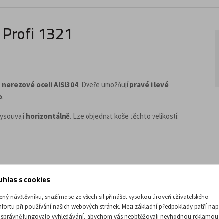
i Profi 1321
z
nerezové oceli AISI304
. Dveře umožňují
pravé i levé
o
.
vysouvají
horizontálně
. Lze objednat koše těchto velikostí:
uhlas s cookies
mostatně
. Koše je možné dále rozdělovat pomocí
příček
. Nosnost
ený návštěvníku, snažíme se ze všech sil přinášet vysokou úroveň uživatelského
fortu při používání našich webových stránek. Mezi základní předpoklady patří nap
 správně fungovalo vyhledávání, abychom vás neobtěžovali nevhodnou reklamou