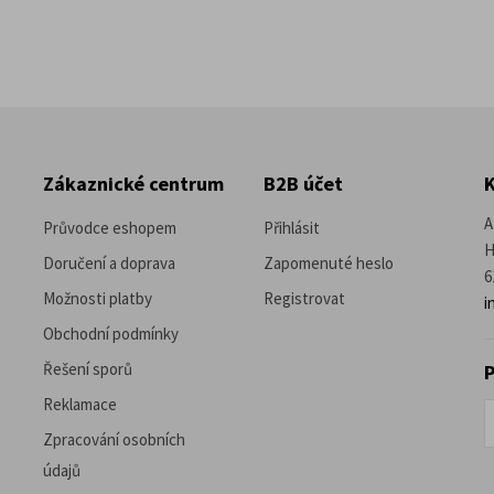
Zákaznické centrum
B2B účet
A
Průvodce eshopem
Přihlásit
H
Doručení a doprava
Zapomenuté heslo
6
Možnosti platby
Registrovat
i
Obchodní podmínky
Řešení sporů
P
Reklamace
Zpracování osobních
údajů