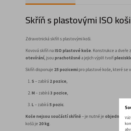
Doplňky a příslušenství pro kancelář
Skříň s plastovými ISO koš
Zdravotnická skříň s plastovými koši.
Kovová skříň na
ISO plastové koše
. Konstrukce a dveře 
otevírání
, jsou
prachotěsné
a jejich výplň tvoří
plexiskl
Skříň disponuje
25 pozicemi
pro plastové koše, které se 
S
– zabírá
2 pozice
,
M
– zabírá
3 pozice
,
L
– zabírá
5 pozic
.
So
Koše nejsou součástí skříně
– je nutné je
objednat sa
Váž
košů je
20 kg
.
kom
aby