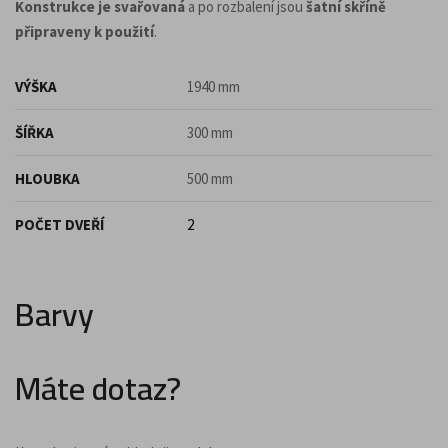
Konstrukce je svařovaná
a po rozbalení jsou
šatní skříně
připraveny k použití
.
VÝŠKA
1940 mm
ŠÍŘKA
300 mm
HLOUBKA
500 mm
POČET DVEŘÍ
2
Barvy
Máte dotaz?