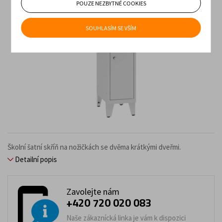
POUZE NEZBYTNÉ COOKIES
SOUHLASÍM SE VŠÍM
Školní šatní skříň na nožičkách se dvěma krátkými dveřmi.
Detailní popis
Zavolejte nám
+420 720 020 083
Naše zákaznícká linka je vám k dispozici