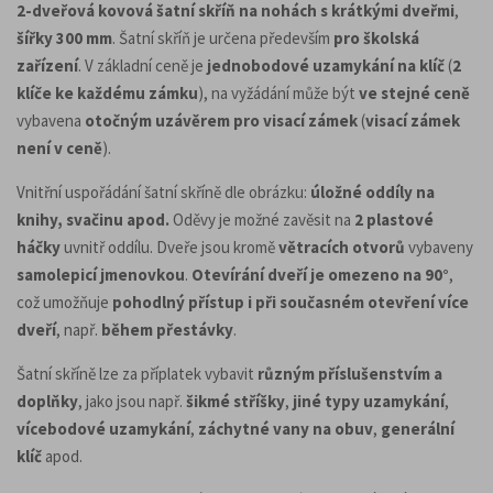
2-dveřová kovová šatní skříň na nohách s krátkými dveřmi
,
šířky 300 mm
. Šatní skříň je určena především
pro školská
zařízení
. V základní ceně je
jednobodové uzamykání na klíč
(
2
klíče ke každému zámku
), na vyžádání může být
ve stejné ceně
vybavena
otočným uzávěrem pro visací zámek
(
visací zámek
není v ceně
).
Vnitřní uspořádání šatní skříně dle obrázku:
úložné oddíly na
knihy, svačinu apod.
Oděvy je možné zavěsit na
2 plastové
háčky
uvnitř oddílu. Dveře jsou kromě
větracích otvorů
vybaveny
samolepicí jmenovkou
.
Otevírání dveří je omezeno na 90°
,
což umožňuje
pohodlný přístup i při současném otevření více
dveří
, např.
během přestávky
.
Šatní skříně lze za příplatek vybavit
různým příslušenstvím a
doplňky
, jako jsou např.
šikmé stříšky
,
jiné typy uzamykání
,
vícebodové uzamykání
,
záchytné vany na obuv
,
generální
klíč
apod.