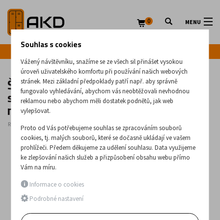
0
MENU
Souhlas s cookies
Infolinka: +420 720 020 083
Vážený návštěvníku, snažíme se ze všech sil přinášet vysokou
úroveň uživatelského komfortu při používání našich webových
Školní kovová šatní skříň na nohách
stránek. Mezi základní předpoklady patří např. aby správně
se dvěma krátkými dveřmi Sms 312
fungovalo vyhledávání, abychom vás neobtěžovali nevhodnou
reklamou nebo abychom měli dostatek podnětů, jak web
n
vylepšovat.
Rozměry:
1940
x
300
x
500
(mm)
Proto od Vás potřebujeme souhlas se zpracováním souborů
cookies, tj. malých souborů, které se dočasně ukládají ve vašem
prohlížeči. Předem děkujeme za udělení souhlasu. Data využijeme
ke zlepšování našich služeb a přizpůsobení obsahu webu přímo
Vám na míru.
Informace o cookies
Podrobné nastavení