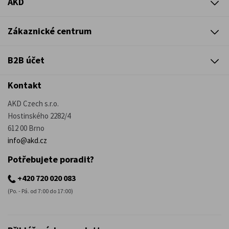
AKD
Zákaznické centrum
B2B účet
Kontakt
AKD Czech s.r.o.
Hostinského 2282/4
612 00 Brno
info@akd.cz
Potřebujete poradit?
+420 720 020 083
(Po. - Pá. od 7:00 do 17:00)