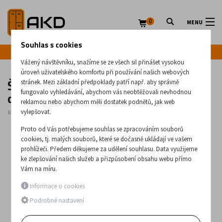
0
MENU
Souhlas s cookies
Infolinka: +420 720 020 083
Vážený návštěvníku, snažíme se ze všech sil přinášet vysokou
úroveň uživatelského komfortu při používání našich webových
Šestidveřová kovová šatní skříň se Z
stránek. Mezi základní předpoklady patří např. aby správně
dveřmi Sul 43 Wn lx
fungovalo vyhledávání, abychom vás neobtěžovali nevhodnou
reklamou nebo abychom měli dostatek podnětů, jak web
vylepšovat.
Rozměry:
1940
x
1200
x
500
(mm)
Proto od Vás potřebujeme souhlas se zpracováním souborů
cookies, tj. malých souborů, které se dočasně ukládají ve vašem
prohlížeči. Předem děkujeme za udělení souhlasu. Data využijeme
ke zlepšování našich služeb a přizpůsobení obsahu webu přímo
Vám na míru.
Informace o cookies
Podrobné nastavení