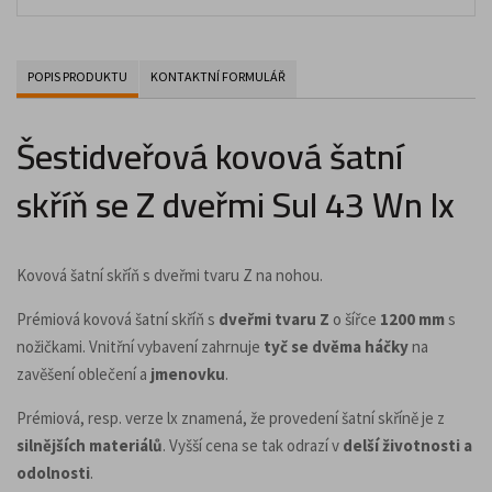
POPIS PRODUKTU
KONTAKTNÍ FORMULÁŘ
Šestidveřová kovová šatní
skříň se Z dveřmi Sul 43 Wn lx
Kovová šatní skříň s dveřmi tvaru Z na nohou.
Prémiová kovová šatní skříň s
dveřmi tvaru Z
o šířce
1200 mm
s
nožičkami. Vnitřní vybavení zahrnuje
tyč se dvěma háčky
na
zavěšení oblečení a
jmenovku
.
Prémiová, resp. verze lx znamená, že provedení šatní skříně je z
silnějších materiálů
. Vyšší cena se tak odrazí v
delší životnosti a
odolnosti
.