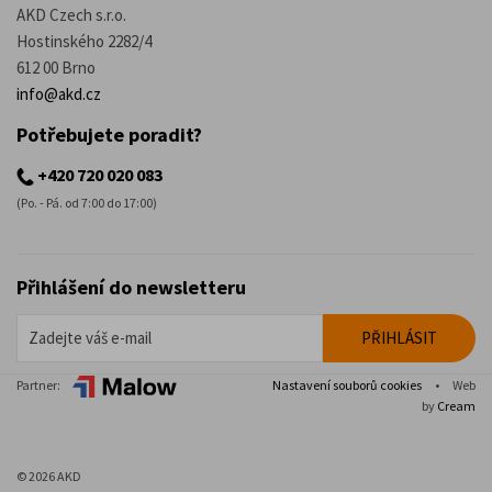
AKD Czech s.r.o.
Hostinského 2282/4
612 00 Brno
info@akd.cz
Potřebujete poradit?
+420 720 020 083
(Po. - Pá. od 7:00 do 17:00)
Přihlášení do newsletteru
Partner:
Nastavení souborů cookies
•
Web
by
Cream
© 2026 AKD