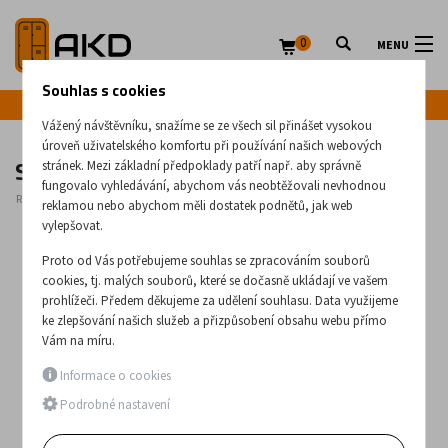
0
MENU
Souhlas s cookies
Infolinka: +420 720 020 083
Vážený návštěvníku, snažíme se ze všech sil přinášet vysokou
úroveň uživatelského komfortu při používání našich webových
Servírovací vozík Z510
stránek. Mezi základní předpoklady patří např. aby správně
fungovalo vyhledávání, abychom vás neobtěžovali nevhodnou
Rozměry:
960
x
500
x
1170
(mm)
reklamou nebo abychom měli dostatek podnětů, jak web
vylepšovat.
Proto od Vás potřebujeme souhlas se zpracováním souborů
cookies, tj. malých souborů, které se dočasně ukládají ve vašem
prohlížeči. Předem děkujeme za udělení souhlasu. Data využijeme
ke zlepšování našich služeb a přizpůsobení obsahu webu přímo
Vám na míru.
Informace o cookies
Podrobné nastavení