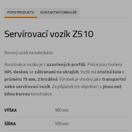
POPIS PRODUKTU
KONTAKTNÍ FORMULÁŘ
Servírovací vozík Z510
Kovový vozík na kolečkách.
Konstrukce vozíku je z
uzavřených profilů
. Police jsou tvořeny
HPL deskou
se
zábranami na okrajích
. Vozík má
otočná kola
o
průměru 75 mm
,
2 brzděná
. Výrobek je vhodný jako
transportní
nebo servírovací vozík
. Za příplatek lze objednat i s
jinou než
bílou barvou
konstrukce.
VÝŠKA
960 mm
ŠÍŘKA
500 mm