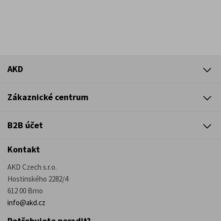
AKD
Zákaznické centrum
B2B účet
Kontakt
AKD Czech s.r.o.
Hostinského 2282/4
612 00 Brno
info@akd.cz
Potřebujete poradit?