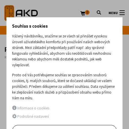
0
MENU
Souhlas s cookies
Infolinka: +420 720 020 083
Vážený návštěvníku, snažíme se ze všech sil přinášet vysokou
úroveň uživatelského komfortu při používání našich webových
Rozšíření desky stolu půlkruh 80
stránek. Mezi základní předpoklady patří např. aby správně
fungovalo vyhledávání, abychom vás neobtěžovali nevhodnou
Rozměry:
770
x
1600
x
800
(mm)
reklamou nebo abychom měli dostatek podnětů, jak web
vylepšovat.
Proto od Vás potřebujeme souhlas se zpracováním souborů
cookies, tj. malých souborů, které se dočasně ukládají ve vašem
prohlížeči. Předem děkujeme za udělení souhlasu. Data využijeme
ke zlepšování našich služeb a přizpůsobení obsahu webu přímo
Vám na míru.
Informace o cookies
Podrobné nastavení