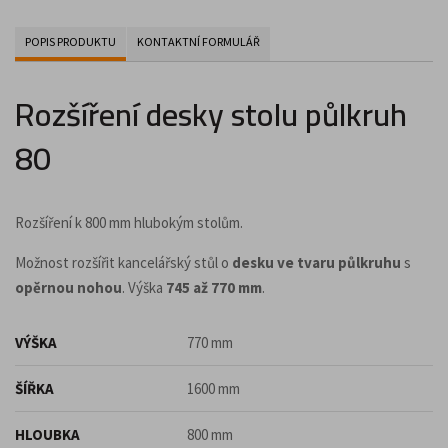
POPIS PRODUKTU
KONTAKTNÍ FORMULÁŘ
Rozšíření desky stolu půlkruh
80
Rozšíření k 800 mm hlubokým stolům.
Možnost rozšířit kancelářský stůl o
desku ve tvaru půlkruhu
s
opěrnou nohou
. Výška
745 až 770 mm
.
VÝŠKA
770 mm
ŠÍŘKA
1600 mm
HLOUBKA
800 mm