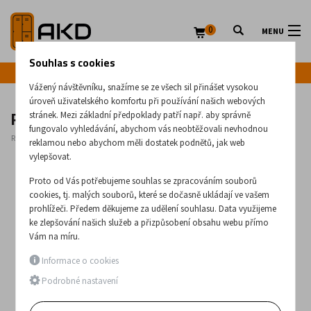
0
MENU
Souhlas s cookies
Infolinka: +420 720 020 083
Vážený návštěvníku, snažíme se ze všech sil přinášet vysokou
úroveň uživatelského komfortu při používání našich webových
Rostoucí židle Fuxo 846
stránek. Mezi základní předpoklady patří např. aby správně
fungovalo vyhledávání, abychom vás neobtěžovali nevhodnou
Rozměry:
1060
x
460
x
640
(mm)
reklamou nebo abychom měli dostatek podnětů, jak web
vylepšovat.
Proto od Vás potřebujeme souhlas se zpracováním souborů
cookies, tj. malých souborů, které se dočasně ukládají ve vašem
prohlížeči. Předem děkujeme za udělení souhlasu. Data využijeme
ke zlepšování našich služeb a přizpůsobení obsahu webu přímo
Vám na míru.
Informace o cookies
Podrobné nastavení