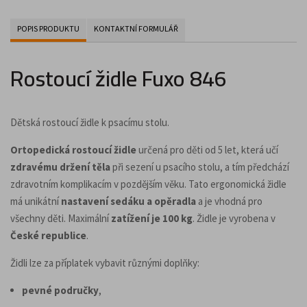
POPIS PRODUKTU
KONTAKTNÍ FORMULÁŘ
Rostoucí židle Fuxo 846
Dětská rostoucí židle k psacímu stolu.
Ortopedická rostoucí židle
určená pro děti od 5 let, která učí
zdravému držení těla
při sezení u psacího stolu, a tím předchází
zdravotním komplikacím v pozdějším věku. Tato ergonomická židle
má unikátní
nastavení sedáku a opěradla
a je vhodná pro
všechny děti. Maximální
zatížení je 100 kg
. Židle je vyrobena v
České republice
.
Židli lze za příplatek vybavit různými doplňky:
pevné područky
,