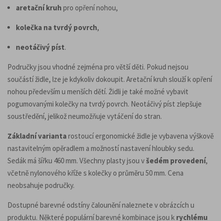
aretační kruh
pro opření nohou,
kolečka na tvrdý povrch
,
neotáčivý píst
.
Područky jsou vhodné zejména pro větší děti. Pokud nejsou
součástí židle, lze je kdykoliv dokoupit. Aretační kruh slouží k opření
nohou především u menších dětí. Židli je také možné vybavit
pogumovanými kolečky na tvrdý povrch. Neotáčivý píst zlepšuje
soustředění, jelikož neumožňuje vytáčení do stran.
Základní varianta
rostoucí ergonomické židle je vybavena výškově
nastavitelným opěradlem a možností nastavení hloubky sedu.
Sedák má šířku 460 mm. Všechny plasty jsou v
šedém provedení
,
včetně nylonového kříže s kolečky o průměru 50 mm. Cena
neobsahuje područky.
Dostupné barevné odstíny čalounění naleznete v obrázcích u
produktu. Některé populární barevné kombinace jsou k
rychlému