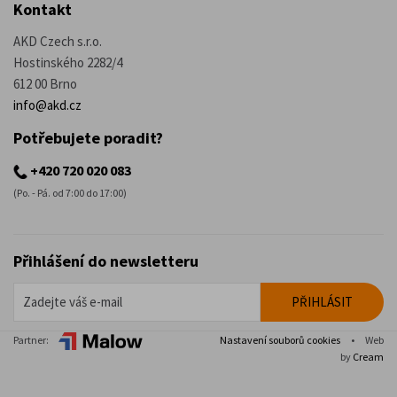
Kontakt
AKD Czech s.r.o.
Hostinského 2282/4
612 00 Brno
info@akd.cz
Potřebujete poradit?
+420 720 020 083
(Po. - Pá. od 7:00 do 17:00)
Přihlášení do newsletteru
Partner:
Nastavení souborů cookies
•
Web
by
Cream