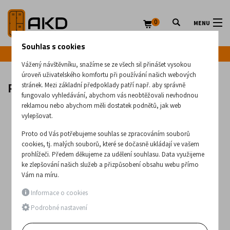
0
MENU
Souhlas s cookies
Infolinka: +420 720 020 083
Vážený návštěvníku, snažíme se ze všech sil přinášet vysokou
úroveň uživatelského komfortu při používání našich webových
Role papíru na lehátko nebo stůl
stránek. Mezi základní předpoklady patří např. aby správně
fungovalo vyhledávání, abychom vás neobtěžovali nevhodnou
reklamou nebo abychom měli dostatek podnětů, jak web
vylepšovat.
Proto od Vás potřebujeme souhlas se zpracováním souborů
cookies, tj. malých souborů, které se dočasně ukládají ve vašem
prohlížeči. Předem děkujeme za udělení souhlasu. Data využijeme
ke zlepšování našich služeb a přizpůsobení obsahu webu přímo
Vám na míru.
Informace o cookies
Podrobné nastavení