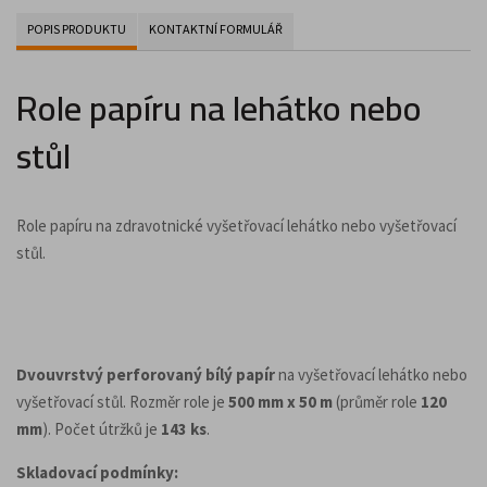
POPIS PRODUKTU
KONTAKTNÍ FORMULÁŘ
Role papíru na lehátko nebo
stůl
Role papíru na zdravotnické vyšetřovací lehátko nebo vyšetřovací
stůl.
Dvouvrstvý perforovaný bílý papír
na vyšetřovací lehátko nebo
vyšetřovací stůl. Rozměr role je
500 mm x 50 m
(průměr role
120
mm
). Počet útržků je
143 ks
.
Skladovací podmínky: