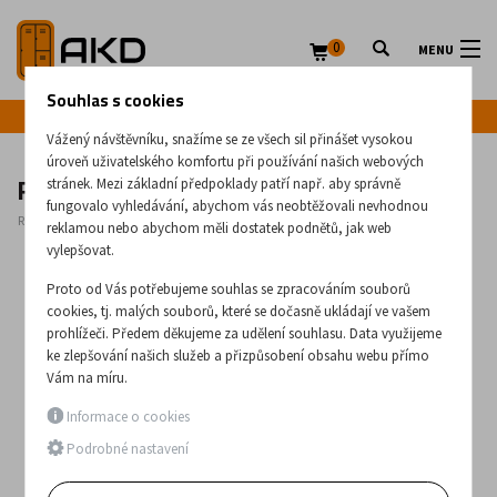
0
MENU
Souhlas s cookies
Infolinka: +420 720 020 083
Vážený návštěvníku, snažíme se ze všech sil přinášet vysokou
úroveň uživatelského komfortu při používání našich webových
Resuscitační vozík 06
stránek. Mezi základní předpoklady patří např. aby správně
fungovalo vyhledávání, abychom vás neobtěžovali nevhodnou
Rozměry:
1050
x
750
x
550
(mm)
reklamou nebo abychom měli dostatek podnětů, jak web
vylepšovat.
Proto od Vás potřebujeme souhlas se zpracováním souborů
cookies, tj. malých souborů, které se dočasně ukládají ve vašem
prohlížeči. Předem děkujeme za udělení souhlasu. Data využijeme
ke zlepšování našich služeb a přizpůsobení obsahu webu přímo
Vám na míru.
Informace o cookies
Podrobné nastavení