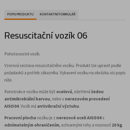
POPIS PRODUKTU
KONTAKTNÍ FORMULÁŘ
Resuscitační vozík 06
Pohotovostní vozík.
Vzorová sestava resuscitačního vozíku. Produkt lze upravit podle
požadavků a potřeb zákazníka. Vybavení vozíku na obrázku viz popis
níže.
Konstrukce vozíku může být
ocelová
, ošetřená
šedou
antimikrobiální barvou
, nebo v
nerezovém provedení
AISI304
. Vozík má
antivibrační výztuhu
.
Pracovní plocha
vozíku je z
nerezové oceli AISI304
s
odnímatelným ohraničením
, ochrannými rohy a nosností
20 kg
.