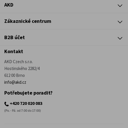
AKD
Zákaznické centrum
B2B účet
Kontakt
AKD Czech s.r.o.
Hostinského 2282/4
612 00 Brno
info@akd.cz
Potřebujete poradit?
+420 720 020 083
(Po. - Pá. od 7:00 do 17:00)