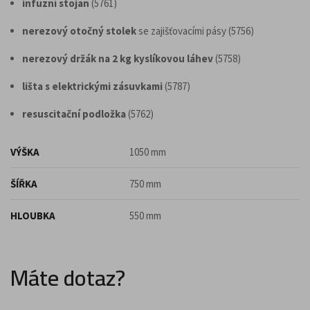
infuzní stojan
(5761)
nerezový otočný stolek
se zajišťovacími pásy (5756)
nerezový držák na 2 kg kyslíkovou láhev
(5758)
lišta s elektrickými zásuvkami
(5787)
resuscitační podložka
(5762)
VÝŠKA
1050 mm
ŠÍŘKA
750 mm
HLOUBKA
550 mm
Máte dotaz?