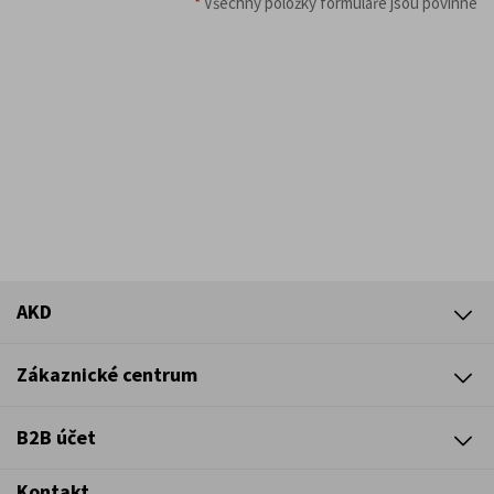
*
Všechny položky formuláře jsou povinné
AKD
Zákaznické centrum
B2B účet
Kontakt