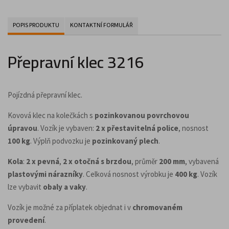
POPIS PRODUKTU
KONTAKTNÍ FORMULÁŘ
Přepravní klec 3216
Pojízdná přepravní klec.
Kovová klec na kolečkách s
pozinkovanou povrchovou
úpravou
. Vozík je vybaven:
2 x přestavitelná police
, nosnost
100 kg
. Výplň podvozku je
pozinkovaný plech
.
Kola
:
2 x pevná
,
2 x otočná s brzdou
, průměr
200 mm
, vybavená
plastovými nárazníky
. Celková nosnost výrobku je
400 kg
. Vozík
lze vybavit
obaly a vaky
.
Vozík je možné za příplatek objednat i v
chromovaném
provedení
.