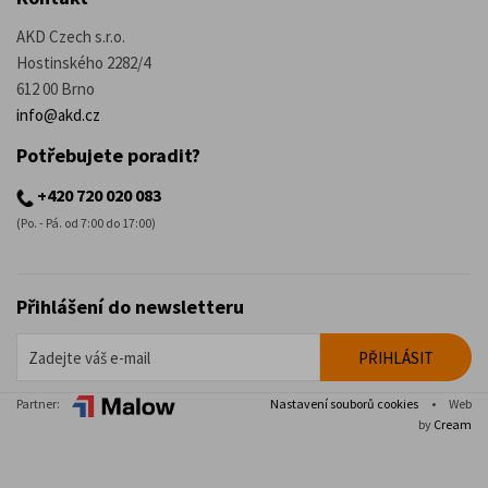
AKD Czech s.r.o.
Hostinského 2282/4
612 00 Brno
info@akd.cz
Potřebujete poradit?
+420 720 020 083
(Po. - Pá. od 7:00 do 17:00)
Přihlášení do newsletteru
Partner:
Nastavení souborů cookies
•
Web
by
Cream