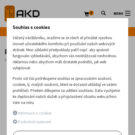
0
MENU
Souhlas s cookies
Infolinka: +420 720 020 083
Vážený návštěvníku, snažíme se ze všech sil přinášet vysokou
úroveň uživatelského komfortu při používání našich webových
Přepravní klec 3216
stránek. Mezi základní předpoklady patří např. aby správně
fungovalo vyhledávání, abychom vás neobtěžovali nevhodnou
Rozměry:
1730
x
920
x
710
(mm)
reklamou nebo abychom měli dostatek podnětů, jak web
vylepšovat.
Proto od Vás potřebujeme souhlas se zpracováním souborů
cookies, tj. malých souborů, které se dočasně ukládají ve vašem
prohlížeči. Předem děkujeme za udělení souhlasu. Data využijeme
ke zlepšování našich služeb a přizpůsobení obsahu webu přímo
Vám na míru.
Informace o cookies
Podrobné nastavení