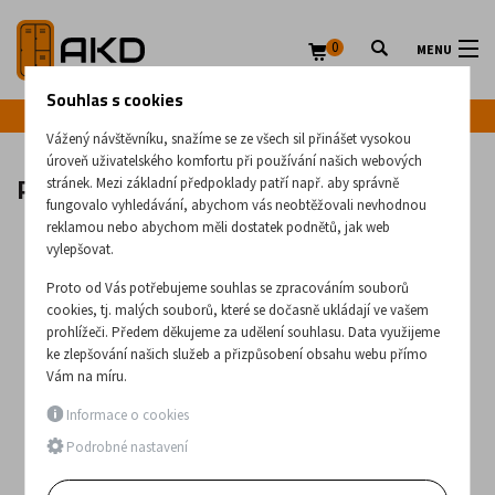
0
MENU
Souhlas s cookies
Infolinka: +420 720 020 083
Vážený návštěvníku, snažíme se ze všech sil přinášet vysokou
úroveň uživatelského komfortu při používání našich webových
Pojízdné ocelové lešení 7200/02
stránek. Mezi základní předpoklady patří např. aby správně
fungovalo vyhledávání, abychom vás neobtěžovali nevhodnou
reklamou nebo abychom měli dostatek podnětů, jak web
vylepšovat.
Proto od Vás potřebujeme souhlas se zpracováním souborů
cookies, tj. malých souborů, které se dočasně ukládají ve vašem
prohlížeči. Předem děkujeme za udělení souhlasu. Data využijeme
ke zlepšování našich služeb a přizpůsobení obsahu webu přímo
Vám na míru.
Informace o cookies
Podrobné nastavení