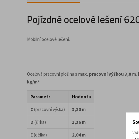
Doplňky a příslušenství pro kancelář
Pojízdné ocelové lešení 6
Mobilní ocelové lešení.
Ocelová pracovní plošina s
max. pracovní výškou 3,8 m
.
kg/m²
.
Parametr
Hodnota
C
(pracovní výška)
3,80 m
So
D
(šířka)
1,36 m
Váž
E
(délka)
2,04 m