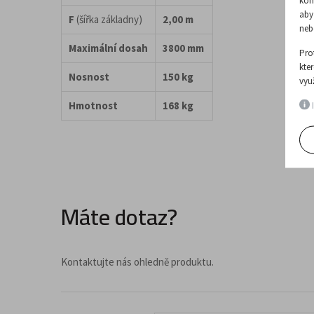
kom
aby
F
(šířka základny)
2,00 m
neb
Maximální dosah
3800 mm
Pro
kte
Nosnost
150 kg
vyu
Hmotnost
168 kg
I
Máte dotaz?
Kontaktujte nás ohledně produktu.