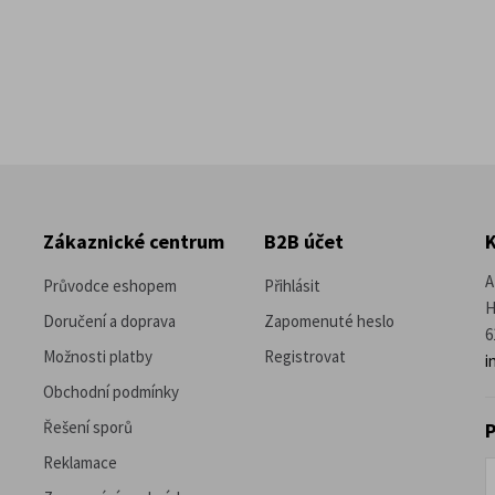
Zákaznické centrum
B2B účet
A
Průvodce eshopem
Přihlásit
H
Doručení a doprava
Zapomenuté heslo
6
Možnosti platby
Registrovat
i
Obchodní podmínky
Řešení sporů
P
Reklamace