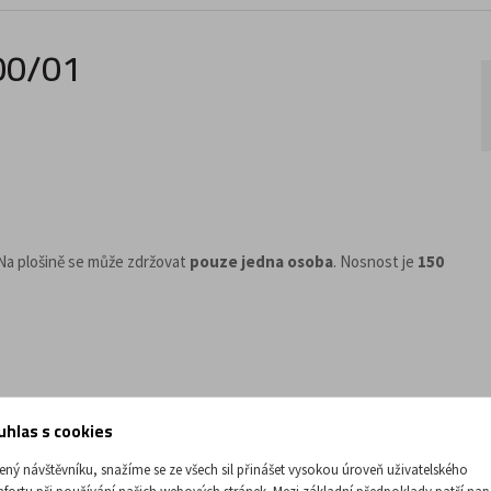
200/01
 Na plošině se může zdržovat
pouze jedna osoba
. Nosnost je
150
uhlas s cookies
ený návštěvníku, snažíme se ze všech sil přinášet vysokou úroveň uživatelského