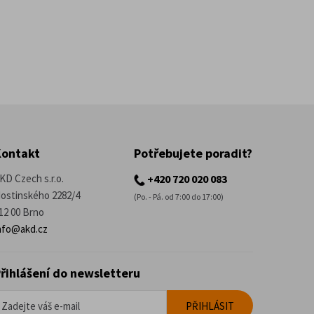
Kontakt
Potřebujete poradit?
KD Czech s.r.o.
+420 720 020 083
ostinského 2282/4
(Po. - Pá. od 7:00 do 17:00)
12 00 Brno
nfo@akd.cz
řihlášení do newsletteru