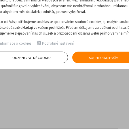
fortu při používání našich webových stránek. Mezi základní předpoklady patří nap
 správně fungovalo vyhledávání, abychom vás neobtěžovali nevhodnou reklamou
o abychom měli dostatek podnětů, jak web vylepšovat.
to od Vás potřebujeme souhlas se zpracováním souborů cookies, tj. malých soubo
ré se dočasně ukládají ve vašem prohlížeči. Předem děkujeme za udělení souhlasu. 
žijeme ke zlepšování našich služeb a přizpůsobení obsahu webu přímo Vám na mír
nformace o cookies
Podrobné nastavení
POUZE NEZBYTNÉ COOKIES
SOUHLASÍM SE VŠÍM