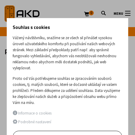
0
MENU
Souhlas s cookies
Infolinka: +420 720 020 083
Vážený návštěvníku, snažíme se ze všech sil přinášet vysokou
úroveň uživatelského komfortu při používání našich webových
Pojízdné lešení 8200-4A
stránek. Mezi základní předpoklady patří např. aby správně
fungovalo vyhledávání, abychom vás neobtěžovali nevhodnou
reklamou nebo abychom měli dostatek podnětů, jak web
vylepšovat.
Proto od Vás potřebujeme souhlas se zpracováním souborů
cookies, tj. malých souborů, které se dočasně ukládají ve vašem
prohlížeči. Předem děkujeme za udělení souhlasu. Data využijeme
ke zlepšování našich služeb a přizpůsobení obsahu webu přímo
Vám na míru.
Informace o cookies
Podrobné nastavení