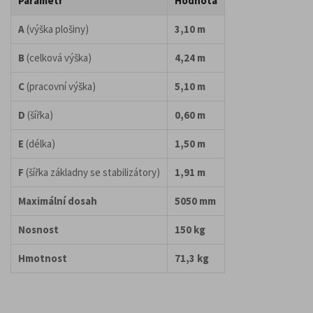
Parametr
Hodnota
A
(výška plošiny)
3,10 m
B
(celková výška)
4,24 m
C
(pracovní výška)
5,10 m
D
(šířka)
0,60 m
E
(délka)
1,50 m
F
(šířka základny se stabilizátory)
1,91 m
Maximální dosah
5050 mm
Nosnost
150 kg
Hmotnost
71,3 kg