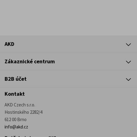
AKD
Zákaznické centrum
B2B účet
Kontakt
AKD Czech s.r.o.
Hostinského 2282/4
612 00 Brno
info@akd.cz