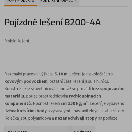
POPIS PRODUKTU
KONTAKTNÍ FORMULÁŘ
Pojízdné lešení 8200-4A
Mobilní lešení.
Maximální pracovní výška je
5,10 m
. Lešení je na kolečkách s
kovovým podvozkem
, ostatní části lešení jsou z hliníku.
Konstrukce je stavebnicová, montáž se provádí
bez spojovacího
materiálu
, pouze prostřednictvím
rychloupínacích
komponentů
. Nosnost lešení činí
150 kg/m²
. Lešení je vybaveno
dvěma
kotvícími body
a výsuvnými – nastavitelnými stabilizátory.
Kolečka jsou polyamidová a
nezanechávají stopy
na podlaze.