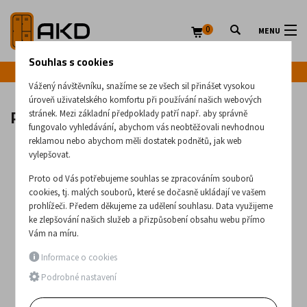
0
MENU
Souhlas s cookies
Infolinka: +420 720 020 083
Vážený návštěvníku, snažíme se ze všech sil přinášet vysokou
úroveň uživatelského komfortu při používání našich webových
Plastová židle Strike 3
stránek. Mezi základní předpoklady patří např. aby správně
fungovalo vyhledávání, abychom vás neobtěžovali nevhodnou
reklamou nebo abychom měli dostatek podnětů, jak web
vylepšovat.
Proto od Vás potřebujeme souhlas se zpracováním souborů
cookies, tj. malých souborů, které se dočasně ukládají ve vašem
prohlížeči. Předem děkujeme za udělení souhlasu. Data využijeme
ke zlepšování našich služeb a přizpůsobení obsahu webu přímo
Vám na míru.
Informace o cookies
Podrobné nastavení