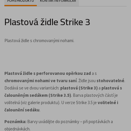
POPIS PRODUKTU
KONTAKTNÍ FORMULÁŘ
Plastová židle Strike 3
Plastová židle s chromovanými nohami.
Plastová židle s perforovanou opěrkou zad
a s
chromovanými nohami ve tvaru saní
. Židle jsou
stohovatelné
.
Dodává se ve dvou variantách:
plastová (Strike 3)
a
plastová s
čalouněným sedákem (Strike 3.5)
. Barva plastových částí je
volitelná (viz galerie produktu). U verze Strike 3.5 je
volitelné i
čalounění sedáku
.
Poznámka:
Barvy uvádějte do poznámky – při poptávkách a
objednávkách.