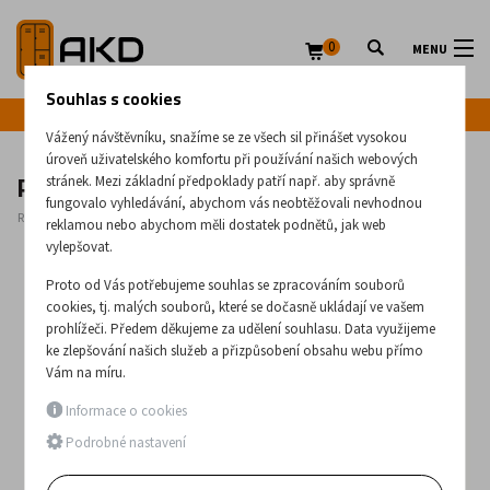
0
MENU
Souhlas s cookies
Infolinka: +420 720 020 083
Vážený návštěvníku, snažíme se ze všech sil přinášet vysokou
úroveň uživatelského komfortu při používání našich webových
Plastová židle Duke
stránek. Mezi základní předpoklady patří např. aby správně
fungovalo vyhledávání, abychom vás neobtěžovali nevhodnou
Rozměry:
880
x
450
x
540
(mm)
reklamou nebo abychom měli dostatek podnětů, jak web
vylepšovat.
Proto od Vás potřebujeme souhlas se zpracováním souborů
cookies, tj. malých souborů, které se dočasně ukládají ve vašem
prohlížeči. Předem děkujeme za udělení souhlasu. Data využijeme
ke zlepšování našich služeb a přizpůsobení obsahu webu přímo
Vám na míru.
Informace o cookies
Podrobné nastavení