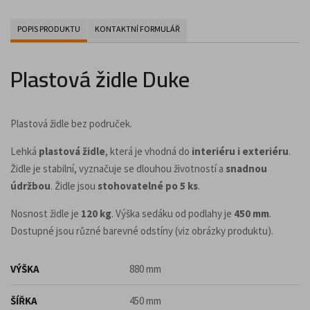
POPIS PRODUKTU
KONTAKTNÍ FORMULÁŘ
Plastová židle Duke
Plastová židle bez područek.
Lehká
plastová židle
, která je vhodná do
interiéru i exteriéru
.
Židle je stabilní, vyznačuje se dlouhou životností a
snadnou
údržbou
. Židle jsou
stohovatelné po 5 ks
.
Nosnost židle je
120 kg
. Výška sedáku od podlahy je
450 mm
.
Dostupné jsou různé barevné odstíny (viz obrázky produktu).
VÝŠKA
880 mm
ŠÍŘKA
450 mm