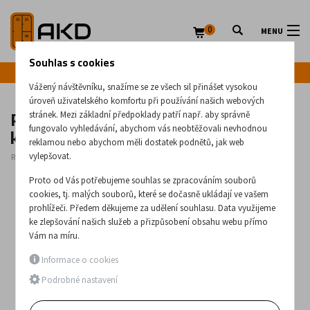
0
MENU
Souhlas s cookies
Infolinka: +420 720 020 083
Vážený návštěvníku, snažíme se ze všech sil přinášet vysokou
úroveň uživatelského komfortu při používání našich webových
Pětizásuvková dvouřadá kovová
stránek. Mezi základní předpoklady patří např. aby správně
kartotéka formátu A5 - Szk 304
fungovalo vyhledávání, abychom vás neobtěžovali nevhodnou
reklamou nebo abychom měli dostatek podnětů, jak web
vylepšovat.
Rozměry:
1285
x
545
x
630
(mm)
Proto od Vás potřebujeme souhlas se zpracováním souborů
cookies, tj. malých souborů, které se dočasně ukládají ve vašem
prohlížeči. Předem děkujeme za udělení souhlasu. Data využijeme
ke zlepšování našich služeb a přizpůsobení obsahu webu přímo
Vám na míru.
Informace o cookies
Podrobné nastavení