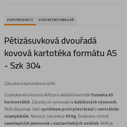
POPIS PRODUKTU
KONTAKTNÍ FORMULÁŘ
Pětizásuvková dvouřadá
kovová kartotéka formátu A5
- Szk 304
Zásuvková kartotéková skříň.
Uzamykatelná kovová skříň pro ukládání kartoték
formátu A5
horizontálně
. Zásuvky se vysouvají na
kuličkových výsuvech
.
Skříň disponuje také
systémem proti převrácení
a
centrálním
uzamykáním
. Nosnost zásuvek je
50 kg
. Dodáváno včetně
samolepicích jmenovek
a
nastavitelných nožiček
. Skříň je