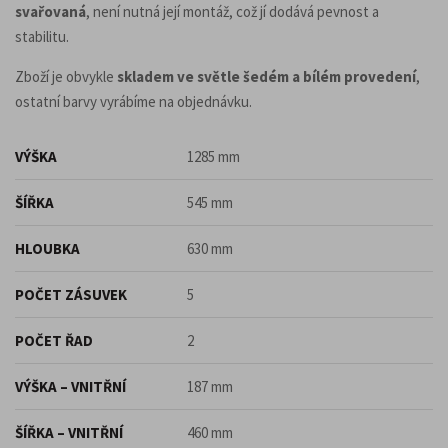
svařovaná
, není nutná její montáž, což jí dodává pevnost a
stabilitu.
Zboží je obvykle
skladem ve světle šedém a bílém provedení
,
ostatní barvy vyrábíme na objednávku.
VÝŠKA
1285 mm
ŠÍŘKA
545 mm
HLOUBKA
630 mm
POČET ZÁSUVEK
5
POČET ŘAD
2
VÝŠKA – VNITŘNÍ
187 mm
ŠÍŘKA – VNITŘNÍ
460 mm