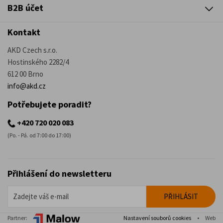
B2B účet
Kontakt
AKD Czech s.r.o.
Hostinského 2282/4
612 00 Brno
info@akd.cz
Potřebujete poradit?
+420 720 020 083
(Po. - Pá. od 7:00 do 17:00)
Přihlášení do newsletteru
Partner:
Nastavení souborů cookies
•
Web