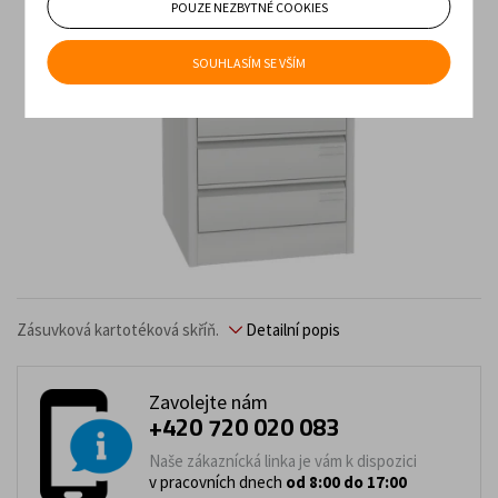
POUZE NEZBYTNÉ COOKIES
SOUHLASÍM SE VŠÍM
Zásuvková kartotéková skříň.
Detailní popis
Zavolejte nám
+420 720 020 083
Naše zákaznícká linka je vám k dispozici
v pracovních dnech
od 8:00 do 17:00