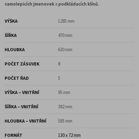
samolepicích jmenovek
a
podkládacích klínů
.
VÝŠKA
1285 mm
ŠÍŘKA
470 mm
HLOUBKA
630 mm
POČET ZÁSUVEK
8
POČET ŘAD
5
VÝŠKA – VNITŘNÍ
95 mm
ŠÍŘKA – VNITŘNÍ
382 mm
HLOUBKA – VNITŘNÍ
585 mm
FORMÁT
130 x 72 mm