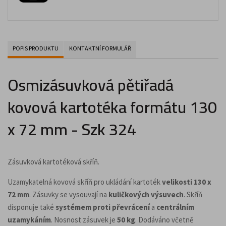
POPIS PRODUKTU
KONTAKTNÍ FORMULÁŘ
Osmizásuvková pětiřadá
kovová kartotéka formátu 130
x 72 mm - Szk 324
Zásuvková kartotéková skříň.
Uzamykatelná kovová skříň pro ukládání kartoték
velikosti 130 x
72 mm
. Zásuvky se vysouvají na
kuličkových výsuvech
. Skříň
disponuje také
systémem proti převrácení
a
centrálním
uzamykáním
. Nosnost zásuvek je
50 kg
. Dodáváno včetně