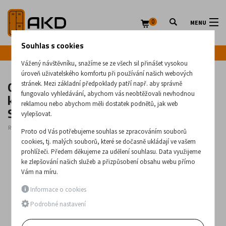
0
MENU
Souhlas s cookies
Infolinka: +420 720 020 083
Vážený návštěvníku, snažíme se ze všech sil přinášet vysokou
úroveň uživatelského komfortu při používání našich webových
Osmizásuvková pětiřadá kovová
stránek. Mezi základní předpoklady patří např. aby správně
kartotéka formátu 130 x 72 mm -
fungovalo vyhledávání, abychom vás neobtěžovali nevhodnou
reklamou nebo abychom měli dostatek podnětů, jak web
Szk 324
vylepšovat.
Rozměry:
1285
x
470
x
630
(mm)
Proto od Vás potřebujeme souhlas se zpracováním souborů
cookies, tj. malých souborů, které se dočasně ukládají ve vašem
prohlížeči. Předem děkujeme za udělení souhlasu. Data využijeme
ke zlepšování našich služeb a přizpůsobení obsahu webu přímo
Vám na míru.
Informace o cookies
Podrobné nastavení