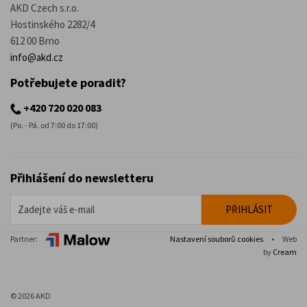
AKD Czech s.r.o.
Hostinského 2282/4
612 00 Brno
info@akd.cz
Potřebujete poradit?
+420 720 020 083
(Po. - Pá. od 7:00 do 17:00)
Přihlášení do newsletteru
Partner:
Nastavení souborů cookies
•
Web
by
Cream
© 2026 AKD