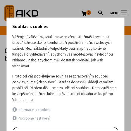
0
MENU
Souhlas s cookies
Infolinka: +420 720 020 083
Vážený návštěvníku, snažíme se ze všech sil přinášet vysokou
úroveň uživatelského komfortu při používání našich webových
Oboustranný dřevěný žebřík 89xx –
stránek. Mezi základní předpoklady patří např. aby správně
typy od 2x3 do 2x10
fungovalo vyhledávání, abychom vás neobtěžovali nevhodnou
reklamou nebo abychom měli dostatek podnětů, jak web
vylepšovat.
Proto od Vás potřebujeme souhlas se zpracováním souborů
cookies, tj. malých souborů, které se dočasně ukládají ve vašem
prohlížeči. Předem děkujeme za udělení souhlasu. Data využijeme
ke zlepšování našich služeb a přizpůsobení obsahu webu přímo
Vám na míru.
Informace o cookies
Podrobné nastavení