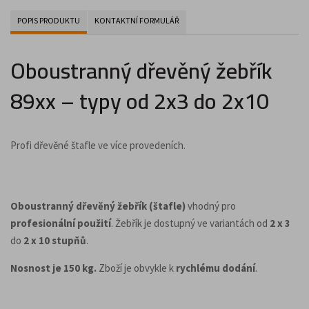
POPIS PRODUKTU
KONTAKTNÍ FORMULÁŘ
Oboustranný dřevěný žebřík
89xx – typy od 2x3 do 2x10
Profi dřevěné štafle ve více provedeních.
Oboustranný dřevěný žebřík (štafle)
vhodný pro
profesionální použití
. Žebřík je dostupný ve variantách od
2 x 3
do
2 x 10 stupňů
.
Nosnost je 150 kg.
Zboží je obvykle k
rychlému dodání
.