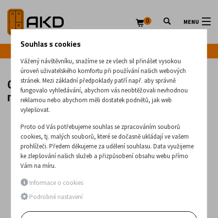
0
MENU
Souhlas s cookies
Infolinka: +420 720 020 083
Vážený návštěvníku, snažíme se ze všech sil přinášet vysokou
úroveň uživatelského komfortu při používání našich webových
Oboustranné hliníkové schůdky s
stránek. Mezi základní předpoklady patří např. aby správně
madlem v různých velikostech
fungovalo vyhledávání, abychom vás neobtěžovali nevhodnou
reklamou nebo abychom měli dostatek podnětů, jak web
vylepšovat.
Proto od Vás potřebujeme souhlas se zpracováním souborů
cookies, tj. malých souborů, které se dočasně ukládají ve vašem
prohlížeči. Předem děkujeme za udělení souhlasu. Data využijeme
ke zlepšování našich služeb a přizpůsobení obsahu webu přímo
Vám na míru.
Informace o cookies
Podrobné nastavení