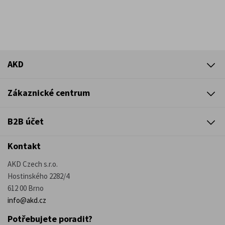
AKD
Zákaznické centrum
B2B účet
Kontakt
AKD Czech s.r.o.
Hostinského 2282/4
612 00 Brno
info@akd.cz
Potřebujete poradit?