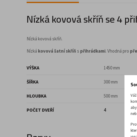
Doplňky a příslušenství pro kancelář
Nízká kovová skříň se 4 p
Nízká kovová skříň.
Nízká
kovová šatní skříň
s
přihrádkami
. Vhodná pro
př
VÝŠKA
1450 mm
ŠÍŘKA
300 mm
So
Váž
HLOUBKA
500 mm
kom
aby
POČET DVEŘÍ
4
neb
Pro
kte
vyu