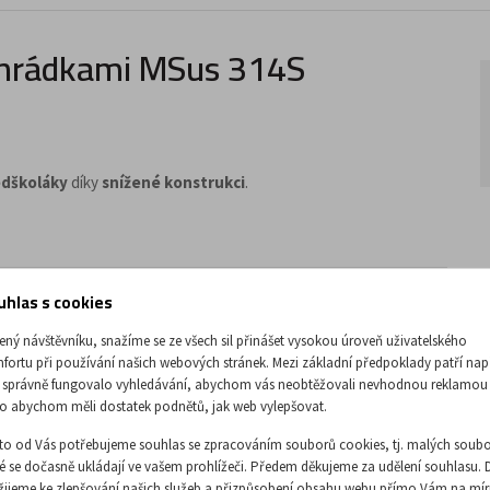
řihrádkami MSus 314S
edškoláky
díky
snížené konstrukci
.
uhlas s cookies
ený návštěvníku, snažíme se ze všech sil přinášet vysokou úroveň uživatelského
fortu při používání našich webových stránek. Mezi základní předpoklady patří nap
 správně fungovalo vyhledávání, abychom vás neobtěžovali nevhodnou reklamou
o abychom měli dostatek podnětů, jak web vylepšovat.
to od Vás potřebujeme souhlas se zpracováním souborů cookies, tj. malých soubo
ré se dočasně ukládají ve vašem prohlížeči. Předem děkujeme za udělení souhlasu. 
žijeme ke zlepšování našich služeb a přizpůsobení obsahu webu přímo Vám na mír