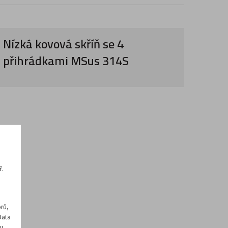
Nízká kovová skříň se 4
přihrádkami MSus 314S
ř.
rů,
Data
u.