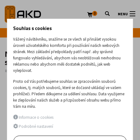
0
MENU
Souhlas s cookies
Infolinka: +420 720 020 083
Vážený návštěvníku, snažíme se ze všech sil přinášet vysokou
úroveň uživatelského komfortu při používání našich webových
Nízká kovová jednodveřová šatní
stránek. Mezi základní předpoklady patří např. aby správně
skříň MSum 410S
fungovalo vyhledávání, abychom vás neobtěžovali nevhodnou
reklamou nebo abychom měli dostatek podnětů, jak web
vylepšovat.
Rozměry:
1450
x
400
x
500
(mm)
Proto od Vás potřebujeme souhlas se zpracováním souborů
cookies, tj. malých souborů, které se dočasně ukládají ve vašem
prohlížeči. Předem děkujeme za udělení souhlasu. Data využijeme
ke zlepšování našich služeb a přizpůsobení obsahu webu přímo
Vám na míru.
Informace o cookies
Podrobné nastavení