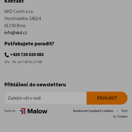
Kontakt
AKD Czech s.r.o.
Hostinského 2282/4
612 00 Brno
info@akd.cz
Potřebujete poradit?
+420 720 020 083
(Po. - Pá. od 7:00 do 17:00)
Přihlášení do newsletteru
Partner:
Nastavení souborů cookies
•
Web
by
Cream