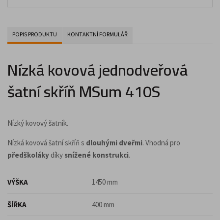
POPIS PRODUKTU
KONTAKTNÍ FORMULÁŘ
Nízká kovová jednodveřová
šatní skříň MSum 410S
Nízký kovový šatník.
Nízká kovová šatní skříň s
dlouhými dveřmi
. Vhodná pro
předškoláky
díky
snížené konstrukci
.
VÝŠKA
1450 mm
ŠÍŘKA
400 mm