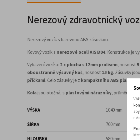
Doplňky a příslušenství pro kancelář
Nerezový zdravotnický voz
Nerezový vozík s barevnou ABS zásuvkou.
Kovový vozík z
nerezové oceli AISI304
. Konstrukce je 
Vybavení vozíku:
2 x plocha s 12mm prolisem
, nosnost
5
oboustranně výsuvný koš
, nosnost
15 kg
. Zásuvky jso
příčkami
. Čelo zásuvky je z
kompaktního ABS plastu
, b
So
Kola
jsou otočná, s
plastovými nárazníky
, průměru
125
Váž
kom
VÝŠKA
1040 mm
aby
neb
ŠÍŘKA
760 mm
Pro
kte
HLOUBKA
580 mm