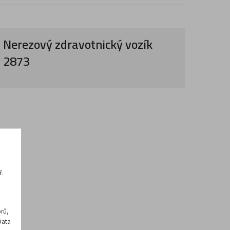
Nerezový zdravotnický vozík
2873
ř.
rů,
Data