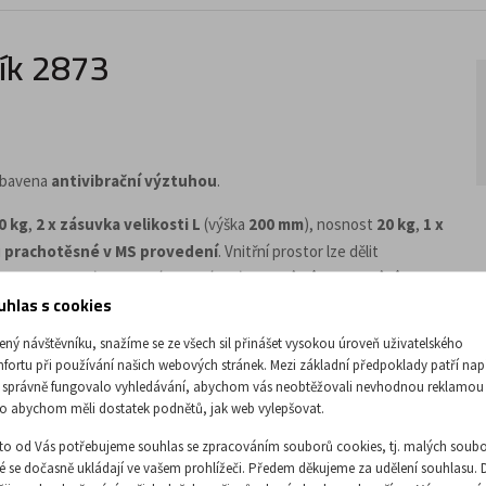
ík 2873
vybavena
antivibrační výztuhou
.
0 kg
,
2 x zásuvka velikosti L
(výška
200 mm
), nosnost
20 kg
,
1 x
u
prachotěsné v MS provedení
. Vnitřní prostor lze dělit
arva je volitelná ze vzorníku. Vozík má
centrální uzamykání
.
uhlas s cookies
 mm
, z toho
2 s brzdou
. Nosnost výrobku je
155 kg
.
ený návštěvníku, snažíme se ze všech sil přinášet vysokou úroveň uživatelského
fortu při používání našich webových stránek. Mezi základní předpoklady patří nap
 správně fungovalo vyhledávání, abychom vás neobtěžovali nevhodnou reklamou
o abychom měli dostatek podnětů, jak web vylepšovat.
to od Vás potřebujeme souhlas se zpracováním souborů cookies, tj. malých soubo
ré se dočasně ukládají ve vašem prohlížeči. Předem děkujeme za udělení souhlasu. 