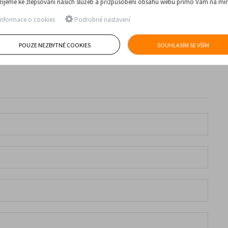
žijeme ke zlepšování našich služeb a přizpůsobení obsahu webu přímo Vám na mír
nformace o cookies
Podrobné nastavení
POUZE NEZBYTNÉ COOKIES
SOUHLASÍM SE VŠÍM