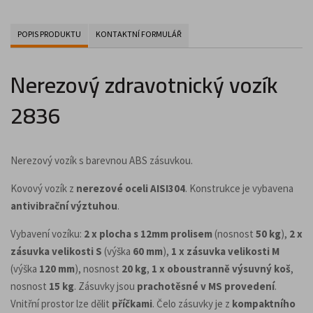
POPIS PRODUKTU
KONTAKTNÍ FORMULÁŘ
Nerezový zdravotnický vozík
2836
Nerezový vozík s barevnou ABS zásuvkou.
Kovový vozík z
nerezové oceli AISI304
. Konstrukce je vybavena
antivibrační výztuhou
.
Vybavení vozíku:
2 x plocha s 12mm prolisem
(nosnost
50 kg
),
2 x
zásuvka velikosti S
(výška
60 mm
),
1 x zásuvka velikosti M
(výška
120 mm
), nosnost
20 kg
,
1 x oboustranně výsuvný koš
,
nosnost
15 kg
. Zásuvky jsou
prachotěsné v MS provedení
.
Vnitřní prostor lze dělit
příčkami
. Čelo zásuvky je z
kompaktního