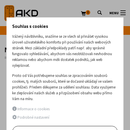
0
MENU
Souhlas s cookies
Infolinka: +420 720 020 083
Vážený návštěvníku, snažíme se ze všech sil přinášet vysokou
úroveň uživatelského komfortu při používání našich webových
Nerezový zdravotnický vozík 2836
stránek. Mezi základní předpoklady patří např. aby správně
fungovalo vyhledávání, abychom vás neobtěžovali nevhodnou
Rozměry:
1040
x
760
x
580
(mm)
reklamou nebo abychom měli dostatek podnětů, jak web
vylepšovat.
Proto od Vás potřebujeme souhlas se zpracováním souborů
cookies, tj. malých souborů, které se dočasně ukládají ve vašem
prohlížeči. Předem děkujeme za udělení souhlasu. Data využijeme
ke zlepšování našich služeb a přizpůsobení obsahu webu přímo
Vám na míru.
Informace o cookies
Podrobné nastavení