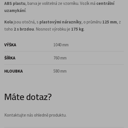
ABS plastu
, barva je volitelná ze vzorníku. Vozík má
centrální
uzamykání
.
Kola
jsou otočná, s
plastovými nárazníky
, o průměru
125 mm
, z
toho
2 s brzdou
. Nosnost výrobku je
175 kg
.
VÝŠKA
1040 mm
ŠÍŘKA
760 mm
HLOUBKA
580 mm
Máte dotaz?
Kontaktujte nás ohledně produktu.