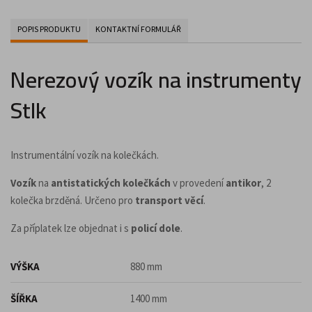
POPIS PRODUKTU
KONTAKTNÍ FORMULÁŘ
Nerezový vozík na instrumenty
Stlk
Instrumentální vozík na kolečkách.
Vozík
na
antistatických kolečkách
v provedení
antikor
, 2
kolečka brzděná. Určeno pro
transport věcí
.
Za příplatek lze objednat i s
policí dole
.
VÝŠKA
880 mm
ŠÍŘKA
1400 mm