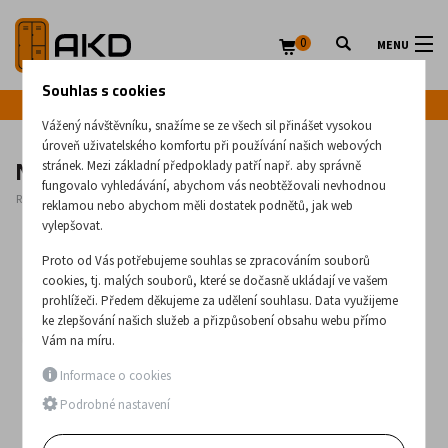
0
MENU
Souhlas s cookies
Infolinka: +420 720 020 083
Vážený návštěvníku, snažíme se ze všech sil přinášet vysokou
úroveň uživatelského komfortu při používání našich webových
Nerezový vozík na instrumenty Stlk
stránek. Mezi základní předpoklady patří např. aby správně
fungovalo vyhledávání, abychom vás neobtěžovali nevhodnou
Rozměry:
880
x
1400
x
600
(mm)
reklamou nebo abychom měli dostatek podnětů, jak web
vylepšovat.
Proto od Vás potřebujeme souhlas se zpracováním souborů
cookies, tj. malých souborů, které se dočasně ukládají ve vašem
prohlížeči. Předem děkujeme za udělení souhlasu. Data využijeme
ke zlepšování našich služeb a přizpůsobení obsahu webu přímo
Vám na míru.
Informace o cookies
Podrobné nastavení