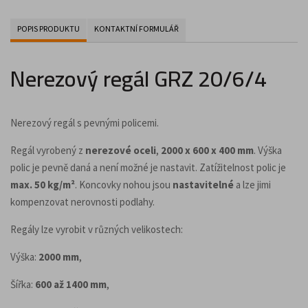
POPIS PRODUKTU
KONTAKTNÍ FORMULÁŘ
Nerezový regál GRZ 20/6/4
Nerezový regál s pevnými policemi.
Regál vyrobený z
nerezové oceli
,
2000 x 600 x 400 mm
. Výška
polic je pevně daná a není možné je nastavit. Zatížitelnost polic je
max. 50 kg/m²
. Koncovky nohou jsou
nastavitelné
a lze jimi
kompenzovat nerovnosti podlahy.
Regály lze vyrobit v různých velikostech:
Výška:
2000 mm
,
Šířka:
600 až 1400 mm
,