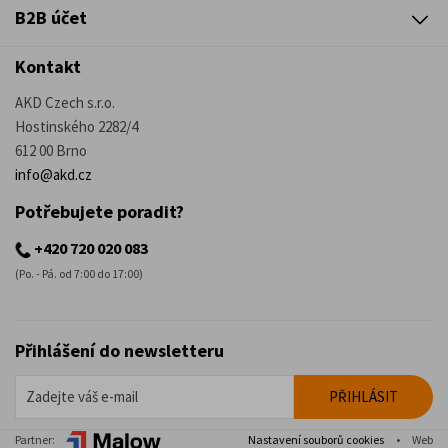
B2B účet
Kontakt
AKD Czech s.r.o.
Hostinského 2282/4
612 00 Brno
info@akd.cz
Potřebujete poradit?
+420 720 020 083
(Po. - Pá. od 7:00 do 17:00)
Přihlášení do newsletteru
Partner:
Nastavení souborů cookies
•
Web