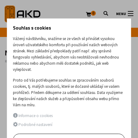
0
MENU
Souhlas s cookies
Infolinka: +420 720 020 083
Vážený návštěvníku, snažíme se ze všech sil přinášet vysokou
úroveň uživatelského komfortu při používání našich webových
Nerezový regál GRZ 20/6/4
stránek. Mezi základní předpoklady patří např. aby správně
fungovalo vyhledávání, abychom vás neobtěžovali nevhodnou
Rozměry:
2000
x
600
x
400
(mm)
reklamou nebo abychom měli dostatek podnětů, jak web
vylepšovat.
Proto od Vás potřebujeme souhlas se zpracováním souborů
cookies, tj. malých souborů, které se dočasně ukládají ve vašem
prohlížeči. Předem děkujeme za udělení souhlasu. Data využijeme
ke zlepšování našich služeb a přizpůsobení obsahu webu přímo
Vám na míru.
Informace o cookies
Podrobné nastavení