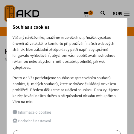
0
MENU
Souhlas s cookies
Infolinka: +420 720 020 083
Vážený návštěvníku, snažíme se ze všech sil přinášet vysokou
úroveň uživatelského komfortu při používání našich webových
Kovový sklopný multisedák Mia 3
stránek. Mezi základní předpoklady patří např. aby správně
fungovalo vyhledávání, abychom vás neobtěžovali nevhodnou
Rozměry:
750
x
1560
x
610
(mm)
reklamou nebo abychom měli dostatek podnětů, jak web
vylepšovat.
Proto od Vás potřebujeme souhlas se zpracováním souborů
cookies, tj. malých souborů, které se dočasně ukládají ve vašem
prohlížeči. Předem děkujeme za udělení souhlasu. Data využijeme
ke zlepšování našich služeb a přizpůsobení obsahu webu přímo
Vám na míru.
Informace o cookies
Podrobné nastavení