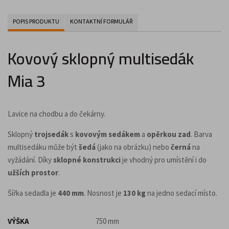
POPIS PRODUKTU
KONTAKTNÍ FORMULÁŘ
Kovový sklopný multisedák
Mia 3
Lavice na chodbu a do čekárny.
Sklopný
trojsedák
s
kovovým sedákem
a
opěrkou zad
. Barva
multisedáku může být
šedá
(jako na obrázku) nebo
černá
na
vyžádání. Díky
sklopné konstrukci
je vhodný pro umístění i do
užších prostor
.
Šířka sedadla je
440 mm
. Nosnost je
130 kg
na jedno sedací místo.
VÝŠKA
750 mm